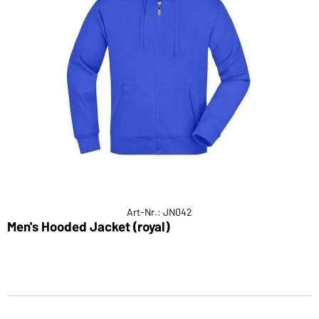
Art-Nr.: JN042
Men's Hooded Jacket (royal)
H