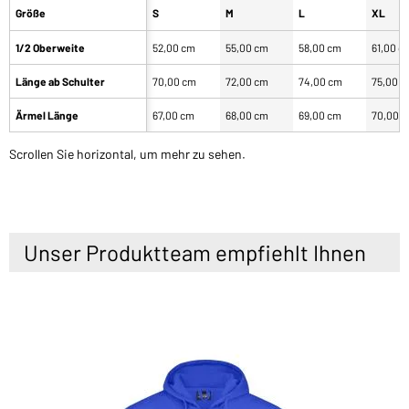
Größe
S
M
L
XL
1/2 Oberweite
52,00 cm
55,00 cm
58,00 cm
61,00 c
Länge ab Schulter
70,00 cm
72,00 cm
74,00 cm
75,00 
Ärmel Länge
67,00 cm
68,00 cm
69,00 cm
70,00 
Scrollen Sie horizontal, um mehr zu sehen.
Unser Produktteam empfiehlt Ihnen