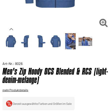
Sie möchten gerne für Ihren privaten Bedarf
einkaufen?
Hier geht's zu unserem Endkundenshop

Art-Nr.: 8026
Men's Zip Hoody OCS Blended & RCS (light-
denim-melange)
mehr Produktdetails
Derzeit ausgewählte Farben und Größen im Sale