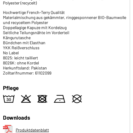
Polyester (recycelt)
Hochwertige French-Terry Qualität
Materialmischung aus gekämmter, ringgesponnener BIO-Baumwolle
und recyceltem Polyester
Doppellagige Kapuze mit Kordelzug
Seitliche Teilungsnähte im Vorderteil
Kängurutasche
Bündchen mit Elasthan
YKK Reißverschluss
No Label
8025: leicht tailliert
8026K: ohne Kordel
Herkunftsland: Pakistan
Zolltarifnummer: 61102099
Pflege
w
o
d
n
U
Downloads
Produktdatenblatt