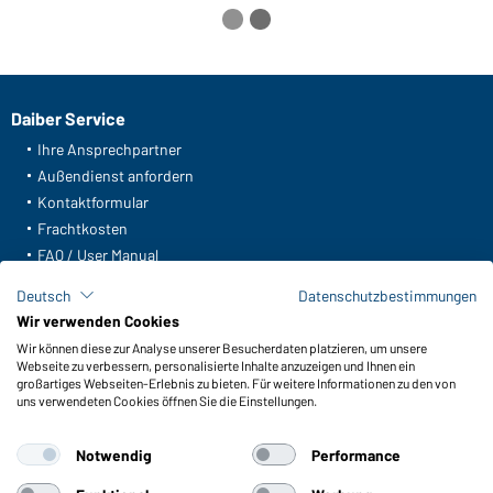
Daiber Service
Ihre Ansprechpartner
Außendienst anfordern
Kontaktformular
Frachtkosten
FAQ / User Manual
Lagerbestand abfragen
Deutsch
Datenschutzbestimmungen
Meldeportal nach Hinweisgeberschutz
Wir verwenden Cookies
Wir können diese zur Analyse unserer Besucherdaten platzieren, um unsere
Funktionen & Pflege
Webseite zu verbessern, personalisierte Inhalte anzuzeigen und Ihnen ein
Produkteigenschaften
großartiges Webseiten-Erlebnis zu bieten. Für weitere Informationen zu den von
uns verwendeten Cookies öffnen Sie die Einstellungen.
Pflegehinweise
Größen
Notwendig
Performance
Farben