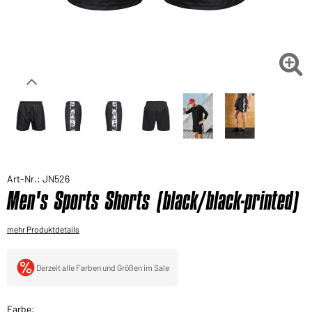
Sie möchten gerne für Ihren privaten Bedarf
einkaufen?
Hier geht's zu unserem Endkundenshop

Art-Nr.: JN526
Men's Sports Shorts (black/black-printed)
mehr Produktdetails
Derzeit alle Farben und Größen im Sale