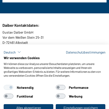
Daiber Kontaktdaten:
Gustav Daiber GmbH
Vor dem Weißen Stein 25-31
D-72461 Albstadt
Deutsch
Datenschutzbestimmungen
Wir verwenden Cookies
Kataloge herunterladen oder bestellen
Wir können diese zur Analyse unserer Besucherdaten platzieren, um unsere
Webseite zu verbessern, personalisierte Inhalte anzuzeigen und Ihnen ein
Zu den Katalogen
großartiges Webseiten-Erlebnis zu bieten. Für weitere Informationen zu den von
uns verwendeten Cookies öffnen Sie die Einstellungen.
Notwendig
Performance
AGB
Impressum
Datenschutz
Cookie-Einstellungen
Barrierefreiheit
Funktional
Werbung
© 2026 Daiber
Alles akzeptieren
Einstellungen speichern