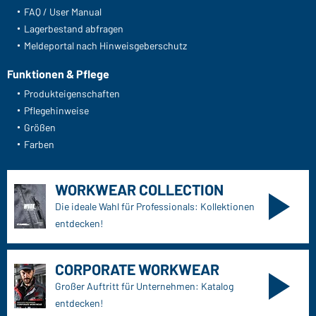
FAQ / User Manual
Lagerbestand abfragen
Meldeportal nach Hinweisgeberschutz
Funktionen & Pflege
Produkteigenschaften
Pflegehinweise
Größen
Farben
WORKWEAR COLLECTION
Die ideale Wahl für Professionals: Kollektionen
entdecken!
CORPORATE WORKWEAR
Großer Auftritt für Unternehmen: Katalog
entdecken!