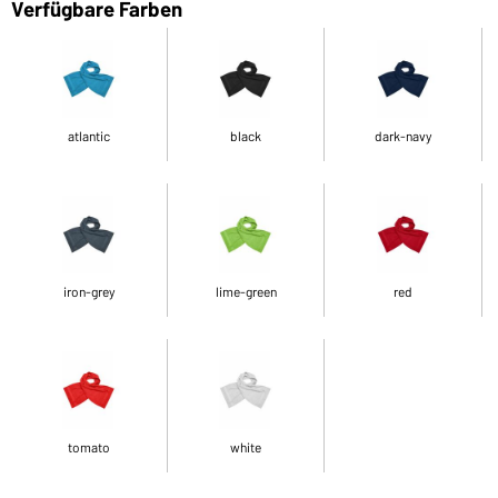
Verfügbare Farben
atlantic
black
dark-navy
iron-grey
lime-green
red
tomato
white