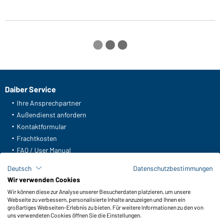
Daiber Service
Ihre Ansprechpartner
Außendienst anfordern
Kontaktformular
Frachtkosten
FAQ / User Manual
Lagerbestand abfragen
Deutsch
Datenschutzbestimmungen
Meldeportal nach Hinweisgeberschutz
Wir verwenden Cookies
Wir können diese zur Analyse unserer Besucherdaten platzieren, um unsere
Funktionen & Pflege
Webseite zu verbessern, personalisierte Inhalte anzuzeigen und Ihnen ein
Produkteigenschaften
großartiges Webseiten-Erlebnis zu bieten. Für weitere Informationen zu den von
uns verwendeten Cookies öffnen Sie die Einstellungen.
Pflegehinweise