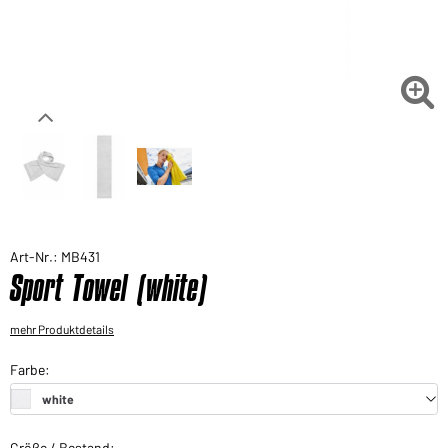
Sie möchten gerne für Ihren privaten Bedarf
einkaufen?
Hier geht's zu unserem Endkundenshop

Art-Nr.: MB431
Sport Towel (white)
mehr Produktdetails