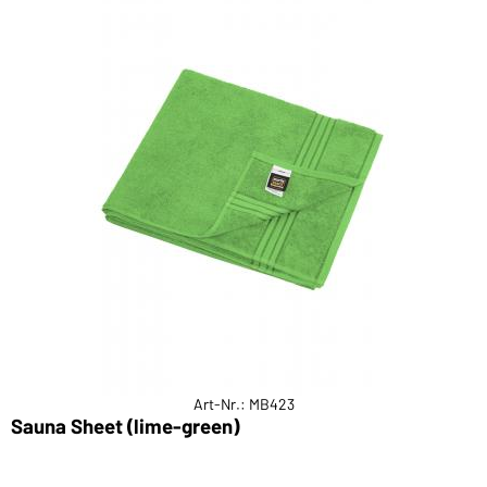
Art-Nr.: MB423
Sauna Sheet (lime-green)
F