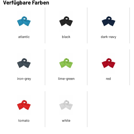
Verfügbare Farben
atlantic
black
dark-navy
iron-grey
lime-green
red
tomato
white