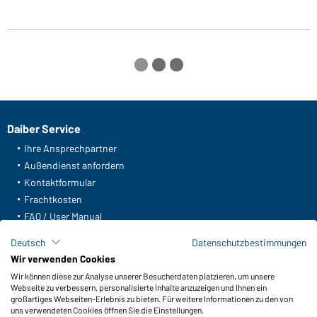
Daiber Service
Ihre Ansprechpartner
Außendienst anfordern
Kontaktformular
Frachtkosten
FAQ / User Manual
Lagerbestand abfragen
Deutsch
Datenschutzbestimmungen
Meldeportal nach Hinweisgeberschutz
Wir verwenden Cookies
Wir können diese zur Analyse unserer Besucherdaten platzieren, um unsere
Funktionen & Pflege
Webseite zu verbessern, personalisierte Inhalte anzuzeigen und Ihnen ein
Produkteigenschaften
großartiges Webseiten-Erlebnis zu bieten. Für weitere Informationen zu den von
uns verwendeten Cookies öffnen Sie die Einstellungen.
Pflegehinweise