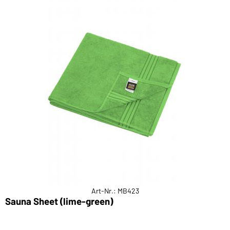
Art-Nr.: MB423
Sauna Sheet (lime-green)
F