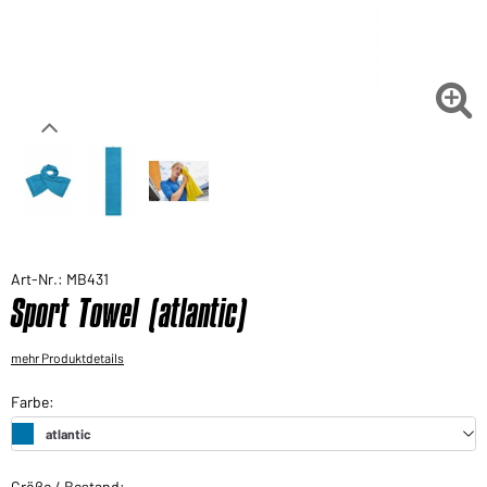
Sie möchten gerne für Ihren privaten Bedarf
einkaufen?
Hier geht's zu unserem Endkundenshop

Art-Nr.: MB431
Sport Towel (atlantic)
mehr Produktdetails