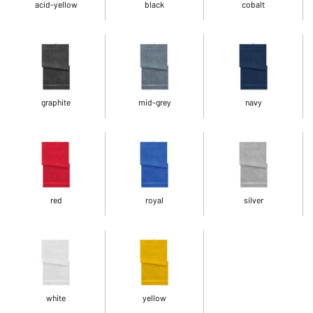
acid-yellow
black
cobalt
graphite
mid-grey
navy
red
royal
silver
white
yellow