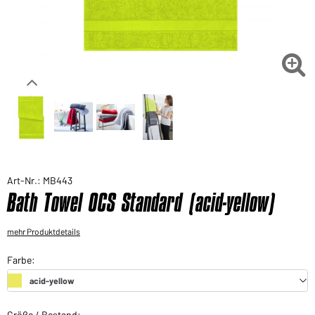
Sie möchten gerne für Ihren privaten Bedarf
einkaufen?
Hier geht's zu unserem Endkundenshop

Art-Nr.: MB443
Bath Towel OCS Standard (acid-yellow)
mehr Produktdetails