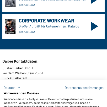
entdecken!
CORPORATE WORKWEAR
Großer Auftritt für Unternehmen: Katalog
entdecken!
Daiber Kontaktdaten:
Gustav Daiber GmbH
Vor dem Weißen Stein 25-31
D-72461 Albstadt
Deutsch
Datenschutzbestimmungen
Wir verwenden Cookies
Kataloge herunterladen oder bestellen
Wir können diese zur Analyse unserer Besucherdaten platzieren, um unsere
Webseite zu verbessern, personalisierte Inhalte anzuzeigen und Ihnen ein
Zu den Katalogen
großartiges Webseiten-Erlebnis zu bieten. Für weitere Informationen zu den von