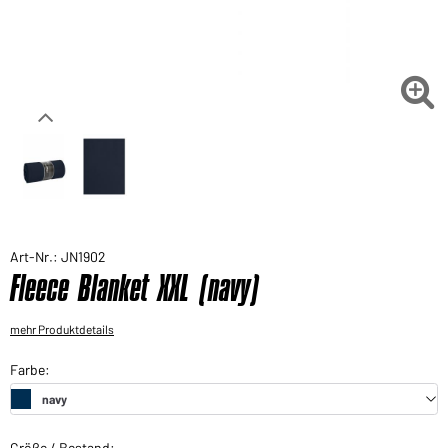
Sie möchten gerne für Ihren privaten Bedarf
einkaufen?
Hier geht's zu unserem Endkundenshop

Art-Nr.: JN1902
Fleece Blanket XXL (navy)
mehr Produktdetails