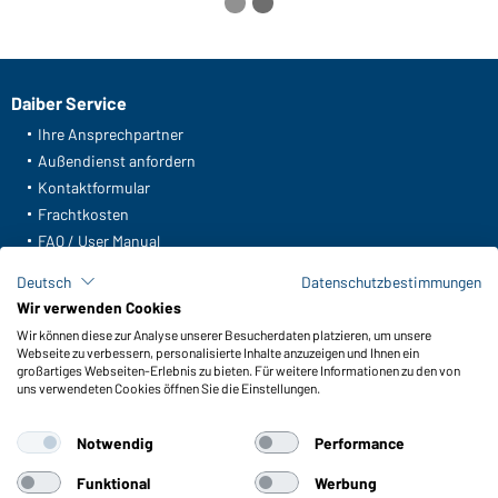
Daiber Service
Ihre Ansprechpartner
Außendienst anfordern
Kontaktformular
Frachtkosten
FAQ / User Manual
Lagerbestand abfragen
Deutsch
Datenschutzbestimmungen
Meldeportal nach Hinweisgeberschutz
Wir verwenden Cookies
Wir können diese zur Analyse unserer Besucherdaten platzieren, um unsere
Funktionen & Pflege
Webseite zu verbessern, personalisierte Inhalte anzuzeigen und Ihnen ein
Produkteigenschaften
großartiges Webseiten-Erlebnis zu bieten. Für weitere Informationen zu den von
uns verwendeten Cookies öffnen Sie die Einstellungen.
Pflegehinweise
Größen
Notwendig
Performance
Farben
Funktional
Werbung