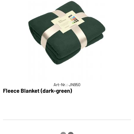
Art-Nr.: JN950
Fleece Blanket (dark-green)
C