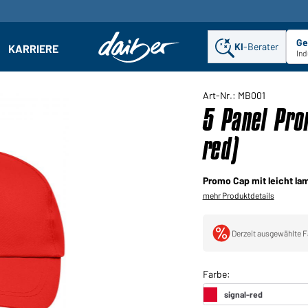
Ge
KI
-Berater
KARRIERE
ehmen: Untermenü öffnen
Ind
Art-Nr.: MB001
5 Panel Prom
red)
Promo Cap mit leicht la
mehr Produktdetails
Derzeit ausgewählte F