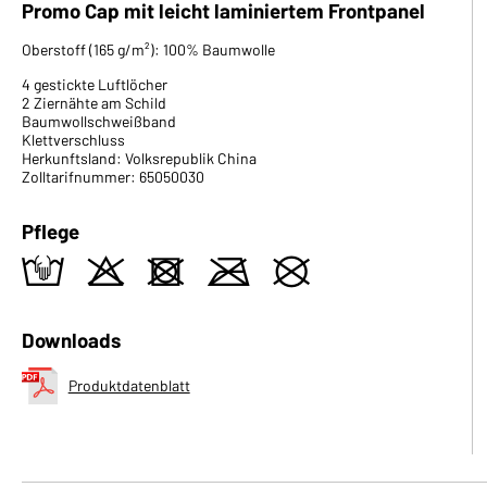
Promo Cap mit leicht laminiertem Frontpanel
Oberstoff (165 g/m²): 100% Baumwolle
4 gestickte Luftlöcher
2 Ziernähte am Schild
Baumwollschweißband
Klettverschluss
Herkunftsland: Volksrepublik China
Zolltarifnummer: 65050030
Pflege
t
o
d
m
U
Downloads
Produktdatenblatt