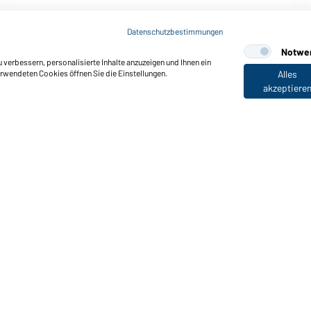
Art-Nr.: MB004
6 Panel Promo Cap (navy)
Datenschutzbestimmungen
Notwe
verbessern, personalisierte Inhalte anzuzeigen und Ihnen ein
erwendeten Cookies öffnen Sie die Einstellungen.
Alles
akzeptiere
nktionen & Pflege
Produkteigenschaften
Pflegehinweise
Größen
Farben