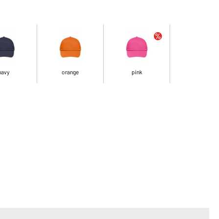
navy
orange
pink