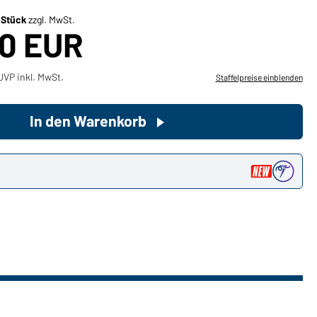
/ Stück
zzgl. MwSt.
70 EUR
Sie möchten gerne für Ihren
privaten Bedarf einkaufen?
Hier geht's zu unserem
UVP inkl. MwSt.
Staffelpreise einblenden
Endkundenshop
In den Warenkorb
n