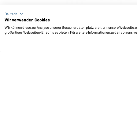
Art-Nr.: MB002
5 Panel Promo Cap Laminated (signal-red)
Deutsch
Wir verwenden Cookies
Wir können diese zur Analyse unserer Besucherdaten platzieren, um unsere Webseite zu 
großartiges Webseiten-Erlebnis zu bieten. Für weitere Informationen zu den von uns v
Daiber Service
Fu
Ihre Ansprechpartner
Außendienst anfordern
Kontaktformular
Frachtkosten
FAQ / User Manual
Lagerbestand abfragen