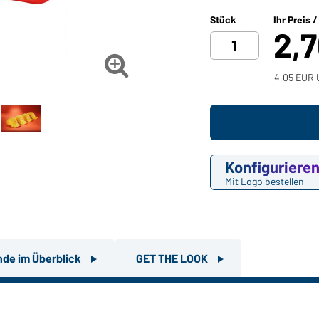
Stück
Ihr Preis 
2,

4,05 EUR 
Konfiguriere
Mit Logo bestellen
nde im Überblick
GET THE LOOK