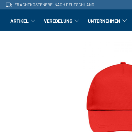
FRACHTKOSTENFREI NACH DEUTSCHLAND
ARTIKEL
VEREDELUNG
UNTERNEHMEN
Artikel: Untermenü öffnen
Veredelung: Untermenü öffnen
Untern