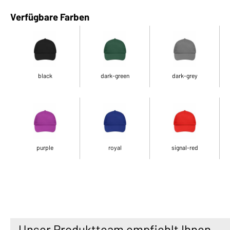
Verfügbare Farben
black
dark-green
dark-grey
purple
royal
signal-red
Unser Produktteam empfiehlt Ihnen