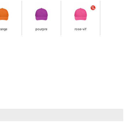
range
pourpre
rose-vif