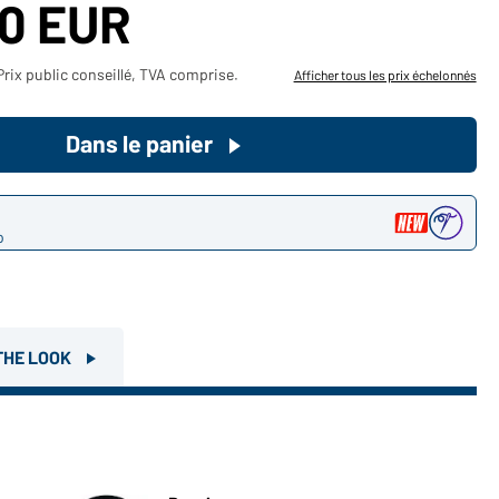
70 EUR
Devenez client maintenant!
rix public conseillé, TVA comprise.
Afficher tous les prix échelonnés
Voudriez-vous acheter des
produits pour votre besoin privé?
Dans le panier
Chemin d'accès au shop des
clients finaux
o
THE LOOK