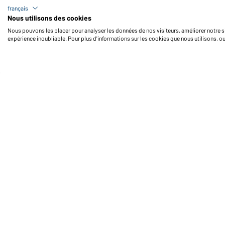
français
Nous utilisons des cookies
Nous pouvons les placer pour analyser les données de nos visiteurs, améliorer notre si
expérience inoubliable. Pour plus d'informations sur les cookies que nous utilisons, o
Daiber Service
Fo
Contact
Formulaire de contact
Frais de transport
FAQ / Manuel d' utilisation
Vérifier le stock
Reporting system according to
whistleblower protection act