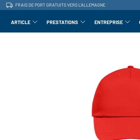
FRAIS DE PORT GRATUITS VERS L'ALLEMAGNE
ARTICLE
PRESTATIONS
ENTREPRISE
l'article : Ouvrir le sous-menu
Perfectionnement : ouvrir le sous-men
L'entrepri