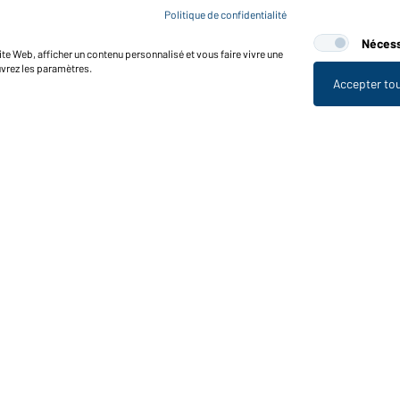
Politique de confidentialité
Nécess
te Web, afficher un contenu personnalisé et vous faire vivre une
uvrez les paramètres.
Accepter to
nctions et entretien
Caractéristiques du produit
Conseils d'entretien
Tailles
Couleurs