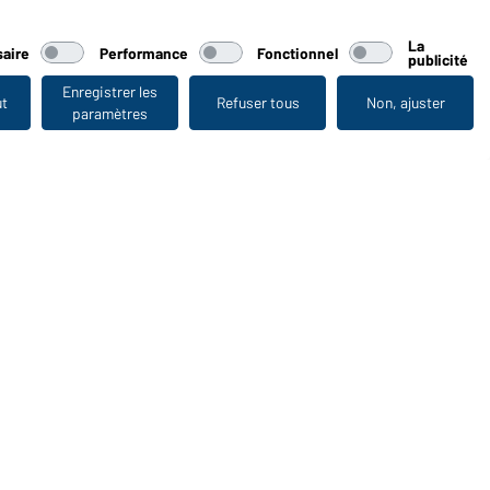
La
aire
Performance
Fonctionnel
publicité
Enregistrer les
ut
Refuser tous
Non, ajuster
paramètres
Vu en dernier
WORKWEAR COLLECTION
Le choix idéal pour les professionnels : découvrir la
collection !
CORPORATE WORKWEAR
Grande présentation pour les entreprises : Découvrir le
catalogue !