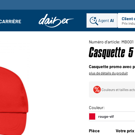
Client
Agent
AI
CARRIÈRE
u
se : Ouvrir le sous-menu
Prix ind
Numéro d'article: MB001
Casquette 5
Casquette promo avec p
plus de détails du produit
Couleurs et tailles ac
Pièce
Votre prix