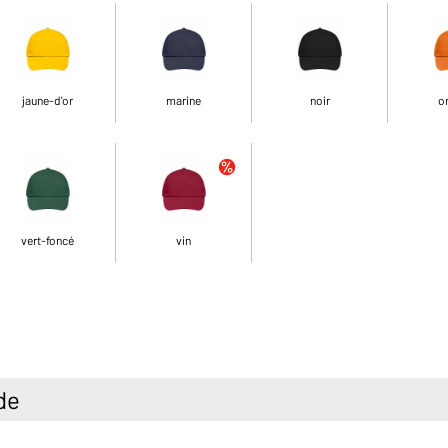
jaune-d'or
marine
noir
o
vert-foncé
vin
de