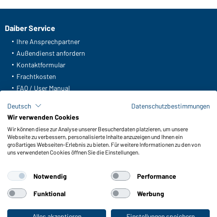
Daiber Service
Ihre Ansprechpartner
Außendienst anfordern
Kontaktformular
Frachtkosten
FAQ / User Manual
Lagerbestand abfragen
Deutsch
Datenschutzbestimmungen
Meldeportal nach Hinweisgeberschutz
Wir verwenden Cookies
Wir können diese zur Analyse unserer Besucherdaten platzieren, um unsere
Funktionen & Pflege
Webseite zu verbessern, personalisierte Inhalte anzuzeigen und Ihnen ein
Produkteigenschaften
großartiges Webseiten-Erlebnis zu bieten. Für weitere Informationen zu den von
uns verwendeten Cookies öffnen Sie die Einstellungen.
Pflegehinweise
Größen
Notwendig
Performance
Farben
Funktional
Werbung
WORKWEAR COLLECTION
Alles akzeptieren
Einstellungen speichern