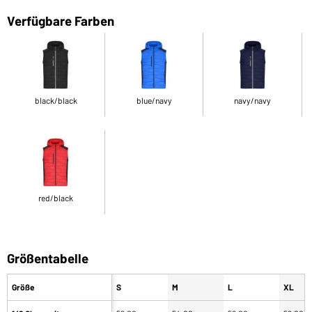
Verfügbare Farben
black/black
blue/navy
navy/navy
red/black
Größentabelle
Größe
S
M
L
XL