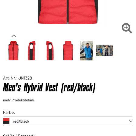
Sie möchten gerne für Ihren privaten Bedarf
einkaufen?
Hier geht's zu unserem Endkundenshop

Art-Nr.: JN1328
Men's Hybrid Vest (red/black)
mehr Produktdetails