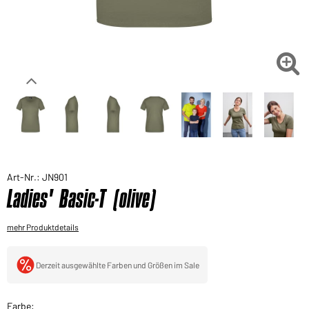
Sie möchten gerne für Ihren privaten Bedarf
einkaufen?
Hier geht's zu unserem Endkundenshop

Art-Nr.: JN901
Ladies' Basic-T (olive)
mehr Produktdetails
Derzeit ausgewählte Farben und Größen im Sale