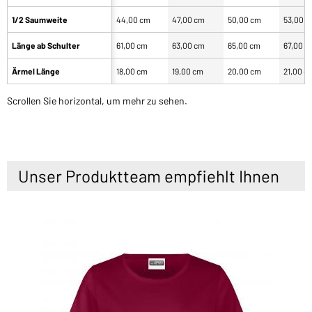
1/2 Saumweite
44,00 cm
47,00 cm
50,00 cm
53,00 
Länge ab Schulter
61,00 cm
63,00 cm
65,00 cm
67,00 c
Ärmel Länge
18,00 cm
19,00 cm
20,00 cm
21,00 c
Scrollen Sie horizontal, um mehr zu sehen.
Unser Produktteam empfiehlt Ihnen