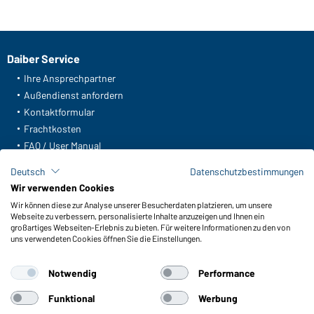
Daiber Service
Ihre Ansprechpartner
Außendienst anfordern
Kontaktformular
Frachtkosten
FAQ / User Manual
Lagerbestand abfragen
Deutsch
Datenschutzbestimmungen
Meldeportal nach Hinweisgeberschutz
Wir verwenden Cookies
Wir können diese zur Analyse unserer Besucherdaten platzieren, um unsere
Funktionen & Pflege
Webseite zu verbessern, personalisierte Inhalte anzuzeigen und Ihnen ein
Produkteigenschaften
großartiges Webseiten-Erlebnis zu bieten. Für weitere Informationen zu den von
uns verwendeten Cookies öffnen Sie die Einstellungen.
Pflegehinweise
Größen
Notwendig
Performance
Farben
Funktional
Werbung