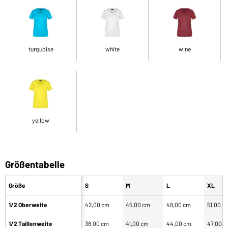
turquoise
white
wine
yellow
Größentabelle
Größe
S
M
L
XL
1/2 Oberweite
42,00 cm
45,00 cm
48,00 cm
51,00 c
1/2 Taillenweite
38,00 cm
41,00 cm
44,00 cm
47,00 