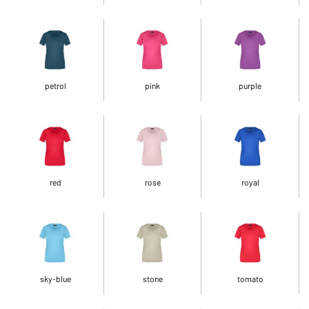
petrol
pink
purple
red
rose
royal
sky-blue
stone
tomato