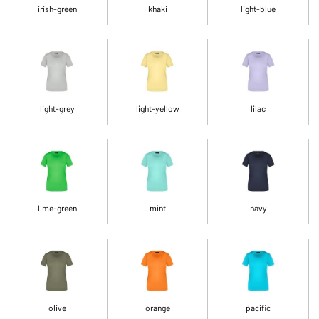
irish-green
khaki
light-blue
light-grey
light-yellow
lilac
lime-green
mint
navy
olive
orange
pacific