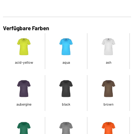
Verfügbare Farben
acid-yellow
aqua
ash
aubergine
black
brown