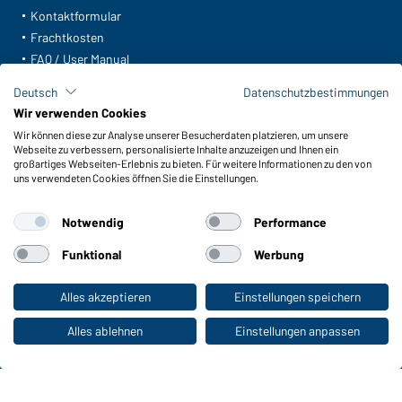
Kontaktformular
Frachtkosten
FAQ / User Manual
Lagerbestand abfragen
Deutsch
Datenschutzbestimmungen
Meldeportal nach Hinweisgeberschutz
Wir verwenden Cookies
Wir können diese zur Analyse unserer Besucherdaten platzieren, um unsere
Funktionen & Pflege
Webseite zu verbessern, personalisierte Inhalte anzuzeigen und Ihnen ein
Produkteigenschaften
großartiges Webseiten-Erlebnis zu bieten. Für weitere Informationen zu den von
uns verwendeten Cookies öffnen Sie die Einstellungen.
Pflegehinweise
Größen
Notwendig
Performance
Farben
Funktional
Werbung
WORKWEAR COLLECTION
Alles akzeptieren
Einstellungen speichern
Zum Privatkunden-Shop
Die ideale Wahl für Professionals: Kollektionen
entdecken!
Alles ablehnen
Einstellungen anpassen
CORPORATE WORKWEAR