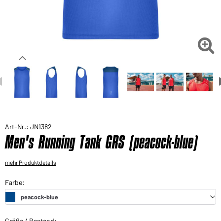
Sie möchten gerne für Ihren privaten Bedarf
einkaufen?
Hier geht's zu unserem Endkundenshop

Art-Nr.: JN1382
Men's Running Tank GRS (peacock-blue)
mehr Produktdetails