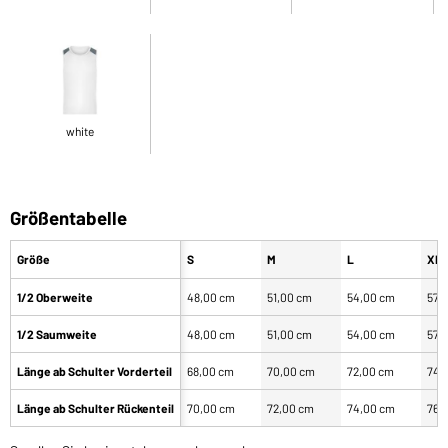
white
Größentabelle
Größe
S
M
L
XL
1/2 Oberweite
48,00 cm
51,00 cm
54,00 cm
57,
1/2 Saumweite
48,00 cm
51,00 cm
54,00 cm
57,
Länge ab Schulter Vorderteil
68,00 cm
70,00 cm
72,00 cm
74,
Länge ab Schulter Rückenteil
70,00 cm
72,00 cm
74,00 cm
76,