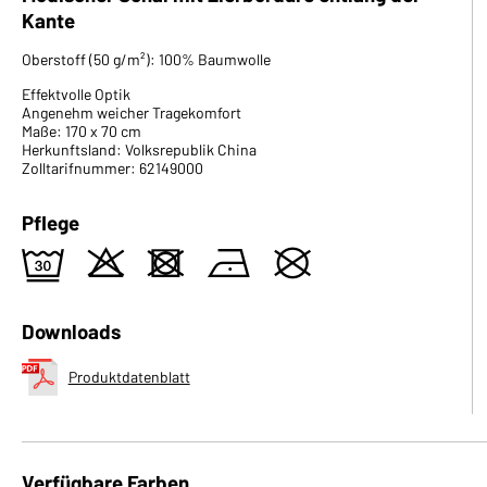
Kante
Oberstoff (50 g/m²): 100% Baumwolle
Effektvolle Optik
Angenehm weicher Tragekomfort
Maße: 170 x 70 cm
Herkunftsland: Volksrepublik China
Zolltarifnummer: 62149000
Pflege
e
o
d
n
U
Downloads
Produktdatenblatt
Verfügbare Farben