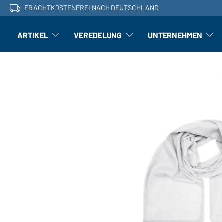
FRACHTKOSTENFREI NACH DEUTSCHLAND
ARTIKEL
VEREDELUNG
UNTERNEHMEN
Artikel: Untermenü öffnen
Veredelung: Untermenü öffnen
Untern