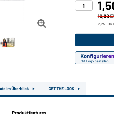
1,
10,88 

2,25 EUR 
Konfiguriere
Mit Logo bestellen
nde im Überblick
GET THE LOOK
Produktfeatures