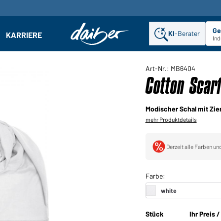
Ge
KI
-Berater
KARRIERE
ehmen: Untermenü öffnen
Ind
Art-Nr.: MB6404
Cotton Scar
Modischer Schal mit Zie
mehr Produktdetails
Derzeit alle Farben un
Stück
Ihr Preis 