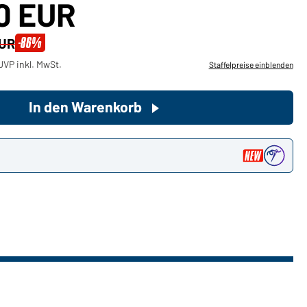
50 EUR
Sie möchten gerne für Ihren
-86%
EUR
privaten Bedarf einkaufen?
UVP inkl. MwSt.
Staffelpreise einblenden
Hier geht's zu unserem
Endkundenshop
In den Warenkorb
n