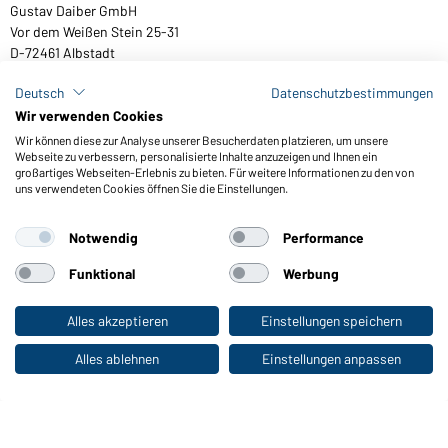
CORPORATE WORKWEAR
Großer Auftritt für Unternehmen: Katalog
entdecken!
Deutsch
Datenschutzbestimmungen
Wir verwenden Cookies
Wir können diese zur Analyse unserer Besucherdaten platzieren, um unsere
Webseite zu verbessern, personalisierte Inhalte anzuzeigen und Ihnen ein
großartiges Webseiten-Erlebnis zu bieten. Für weitere Informationen zu den von
uns verwendeten Cookies öffnen Sie die Einstellungen.
Daiber Kontaktdaten:
Gustav Daiber GmbH
Notwendig
Performance
Vor dem Weißen Stein 25-31
D-72461 Albstadt
Funktional
Werbung
Alles akzeptieren
Einstellungen speichern
Zum Privatkunden-Shop
Kataloge herunterladen oder bestellen
Alles ablehnen
Einstellungen anpassen
Zu den Katalogen