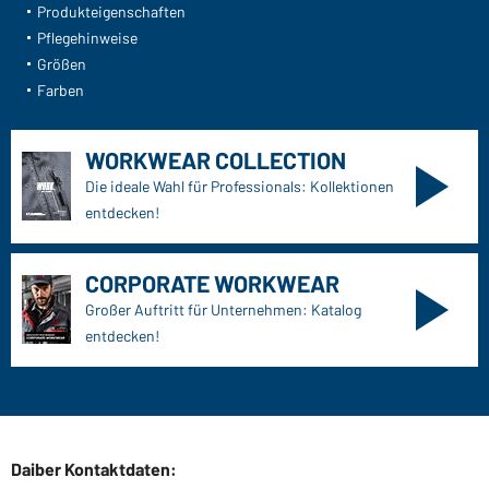
Ihre Ansprechpartner
Außendienst anfordern
Kontaktformular
Frachtkosten
FAQ / User Manual
Lagerbestand abfragen
Meldeportal nach Hinweisgeberschutz
Funktionen & Pflege
Produkteigenschaften
Pflegehinweise
Größen
Farben
WORKWEAR COLLECTION
Die ideale Wahl für Professionals: Kollektionen
entdecken!