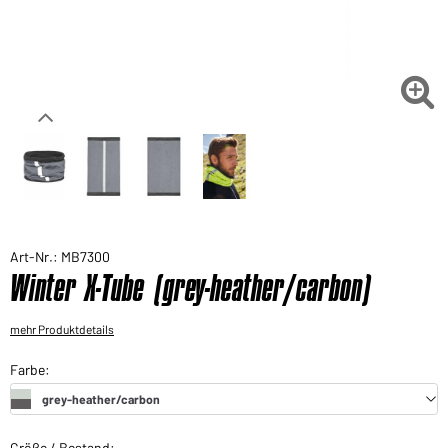
Sie möchten gerne für Ihren privaten Bedarf
einkaufen?
Hier geht's zu unserem Endkundenshop

Art-Nr.: MB7300
Winter X-Tube (grey-heather/carbon)
mehr Produktdetails