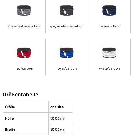
grey-heather/carbon
grey-melange/carbon
navy/carbon
red/carbon
royal/carbon
white/carbon
Größentabelle
Größe
one size
Höhe
50,00 cm
Breite
30,00 cm