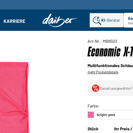
Ge
KI
-Berater
KARRIERE
ehmen: Untermenü öffnen
Ind
Art-Nr.: MB6503
Economic X-T
Multifunktionales Schla
mehr Produktdetails
Derzeit ausgewählte F
Stück
Ihr Preis 