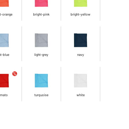
t-orange
bright-pink
bright-yellow
ht-blue
light-grey
navy
omato
turquoise
white