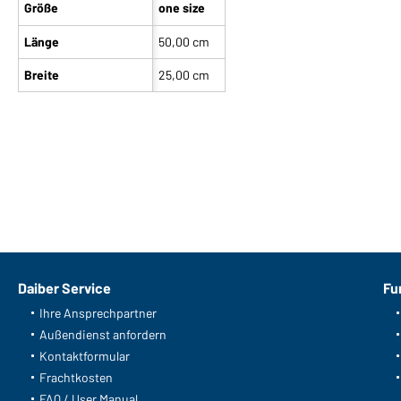
Größe
one size
Länge
50,00 cm
Breite
25,00 cm
Unser Produktteam empfiehlt Ihnen
Art-Nr.: MB040
Bandana (pink)