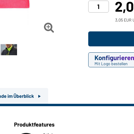
2,
3,05 EUR U

Konfiguriere
Mit Logo bestellen
nde im Überblick
Produktfeatures