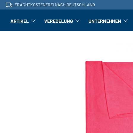
FRACHTKOSTENFREI NACH DEUTSCHLAND
ARTIKEL
VEREDELUNG
UNTERNEHMEN
Artikel: Untermenü öffnen
Veredelung: Untermenü öffnen
Untern