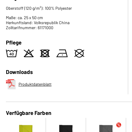
Oberstoff (120 g/m²): 100% Polyester
Maße: ca. 25 x 50 cm
Herkunftsland: Volksrepublik China
Zolltarifnummer: 61171000
Pflege
8
o
d
n
U
Downloads
Produktdatenblatt
Verfügbare Farben