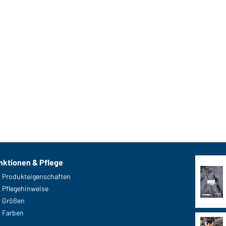
Art-Nr.: MB074
X-Tube Cotton (navy)