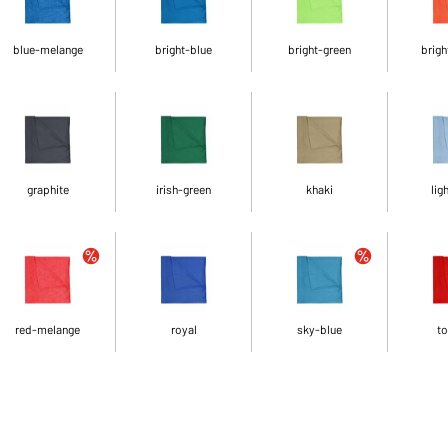
blue-melange
bright-blue
bright-green
brigh
graphite
irish-green
khaki
lig
red-melange
royal
sky-blue
t