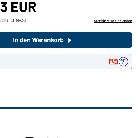
03 EUR
Sie möchten gerne für Ihren
VP inkl. MwSt.
Staffelpreise einblenden
privaten Bedarf einkaufen?
Hier geht's zu unserem
Endkundenshop
In den Warenkorb
n