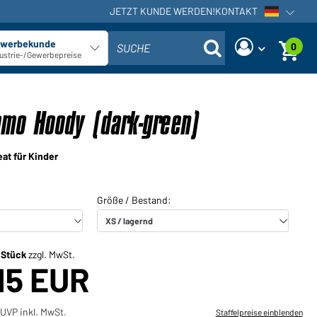
JETZT KUNDE WERDEN!
KONTAKT
Sprachna
werbekunde
0
SUCHE
Kundentyp auswählen
ustrie-/Gewerbepreise
Sind Sie ein Händler und haben
Neues Passwort anfordern
bereits ein Kundenkonto?
omo Hoody (dark-green)
Benutzername:
Benutzername:
at für Kinder
E-Mail-Adresse:
Passwort:
Zurück
Jetzt anfordern
zum Login
Passwort
Einloggen
vergessen?
/ Stück
zzgl. MwSt.
15 EUR
Sie möchten Händler werden?
Jetzt Kunde werden!
UVP inkl. MwSt.
Staffelpreise einblenden