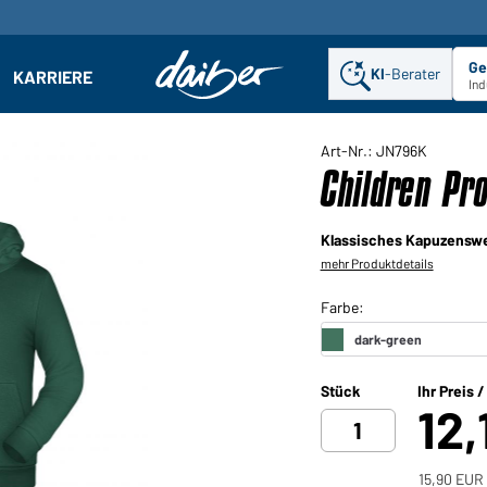
Ge
KI
-Berater
KARRIERE
ehmen: Untermenü öffnen
Ind
Art-Nr.: JN796K
Children Pr
Klassisches Kapuzenswe
mehr Produktdetails
Stück
Ihr Preis 
12,
15,90 EUR 