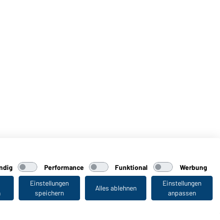
ndig
Performance
Funktional
Werbung
Einstellungen
Einstellungen
Alles ablehnen
n
speichern
anpassen
Zuletzt angesehen