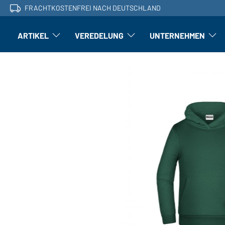
FRACHTKOSTENFREI NACH DEUTSCHLAND
ARTIKEL
VEREDELUNG
UNTERNEHMEN
Artikel: Untermenü öffnen
Veredelung: Untermenü öffnen
Untern