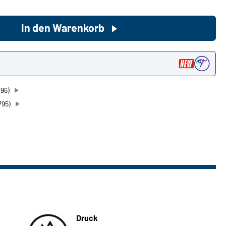
In den Warenkorb
Sie möchten gerne für Ihren
privaten Bedarf einkaufen?
Hier geht's zu unserem
n
Endkundenshop
796)
795)
Druck