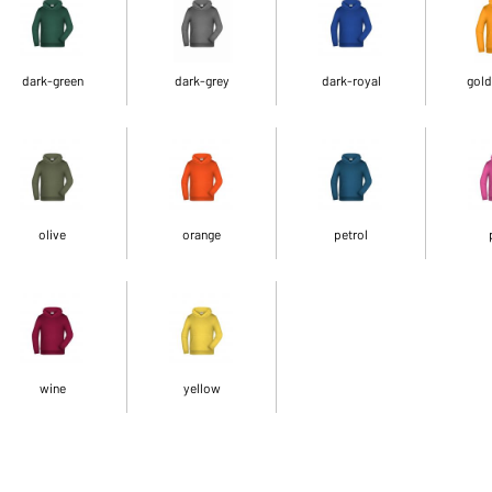
dark-green
dark-grey
dark-royal
gold
olive
orange
petrol
wine
yellow