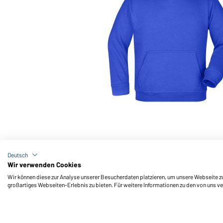
Art-Nr.: JN047K
Hooded Sweat Junior (royal)
Deutsch
Wir verwenden Cookies
Wir können diese zur Analyse unserer Besucherdaten platzieren, um unsere Webseite zu 
großartiges Webseiten-Erlebnis zu bieten. Für weitere Informationen zu den von uns v