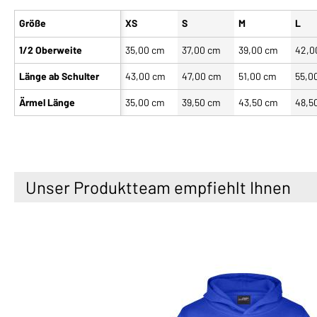
Größe
XS
S
M
L
1/2 Oberweite
35,00 cm
37,00 cm
39,00 cm
42,0
Länge ab Schulter
43,00 cm
47,00 cm
51,00 cm
55,0
Ärmel Länge
35,00 cm
39,50 cm
43,50 cm
48,5
Unser Produktteam empfiehlt Ihnen