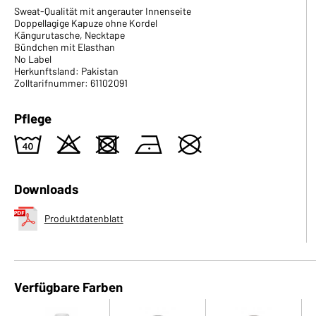
Sweat-Qualität mit angerauter Innenseite
Doppellagige Kapuze ohne Kordel
Kängurutasche, Necktape
Bündchen mit Elasthan
No Label
Herkunftsland: Pakistan
Zolltarifnummer: 61102091
Pflege
8
o
d
n
U
Downloads
Produktdatenblatt
Verfügbare Farben