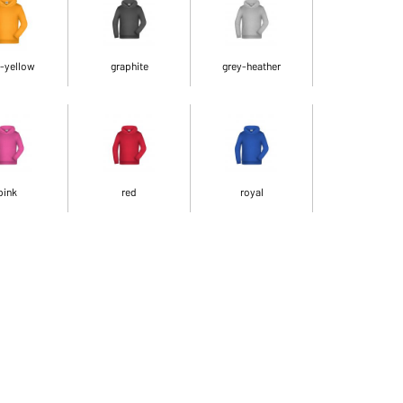
-yellow
graphite
grey-heather
pink
red
royal