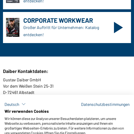
entdecken!
CORPORATE WORKWEAR
Großer Auftritt für Unternehmen: Katalog
entdecken!
Daiber Kontaktdaten:
Gustav Daiber GmbH
Vor dem Weißen Stein 25-31
D-72461 Albstadt
Deutsch
Datenschutzbestimmungen
Wir verwenden Cookies
Kataloge herunterladen oder bestellen
Wir können diese zur Analyse unserer Besucherdaten platzieren, um unsere
Webseite zu verbessern, personalisierte Inhalte anzuzeigen und Ihnen ein
Zu den Katalogen
großartiges Webseiten-Erlebnis zu bieten. Für weitere Informationen zu den von
uns verwendeten Cookies öffnen Sie die Einstellungen.