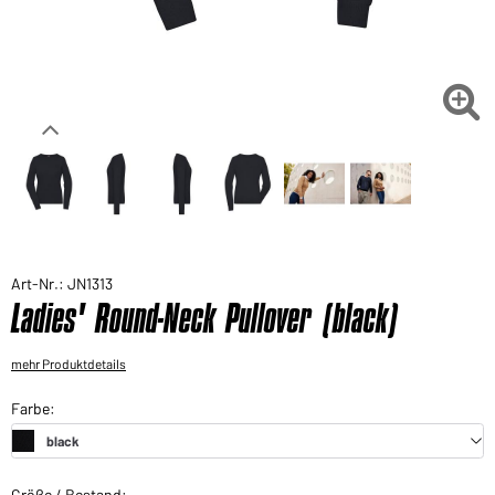
Sie möchten gerne für Ihren privaten Bedarf
einkaufen?
Hier geht's zu unserem Endkundenshop

Art-Nr.: JN1313
Ladies' Round-Neck Pullover (black)
mehr Produktdetails