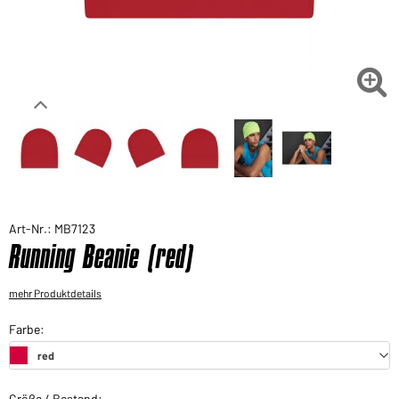
Sie möchten gerne für Ihren privaten Bedarf
einkaufen?
Hier geht's zu unserem Endkundenshop

Art-Nr.: MB7123
Running Beanie (red)
mehr Produktdetails