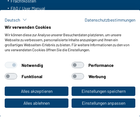
Frachtkosten
FAQ / User Manual
Lagerbestand abfragen
Deutsch
Datenschutzbestimmungen
Meldeportal nach Hinweisgeberschutz
Wir verwenden Cookies
Wir können diese zur Analyse unserer Besucherdaten platzieren, um unsere
Funktionen & Pflege
Webseite zu verbessern, personalisierte Inhalte anzuzeigen und Ihnen ein
Produkteigenschaften
großartiges Webseiten-Erlebnis zu bieten. Für weitere Informationen zu den von
uns verwendeten Cookies öffnen Sie die Einstellungen.
Pflegehinweise
Größen
Notwendig
Performance
Farben
Funktional
Werbung
WORKWEAR COLLECTION
Alles akzeptieren
Einstellungen speichern
Zum Privatkunden-Shop
Die ideale Wahl für Professionals: Kollektionen
entdecken!
Alles ablehnen
Einstellungen anpassen
CORPORATE WORKWEAR
Großer Auftritt für Unternehmen: Katalog
entdecken!