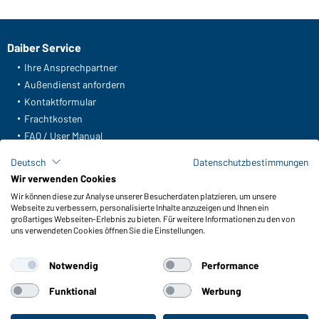
Daiber Service
Ihre Ansprechpartner
Außendienst anfordern
Kontaktformular
Frachtkosten
FAQ / User Manual
Lagerbestand abfragen
Deutsch
Datenschutzbestimmungen
Meldeportal nach Hinweisgeberschutz
Wir verwenden Cookies
Wir können diese zur Analyse unserer Besucherdaten platzieren, um unsere
Funktionen & Pflege
Webseite zu verbessern, personalisierte Inhalte anzuzeigen und Ihnen ein
Produkteigenschaften
großartiges Webseiten-Erlebnis zu bieten. Für weitere Informationen zu den von
uns verwendeten Cookies öffnen Sie die Einstellungen.
Pflegehinweise
Größen
Notwendig
Performance
Farben
Funktional
Werbung
WORKWEAR COLLECTION