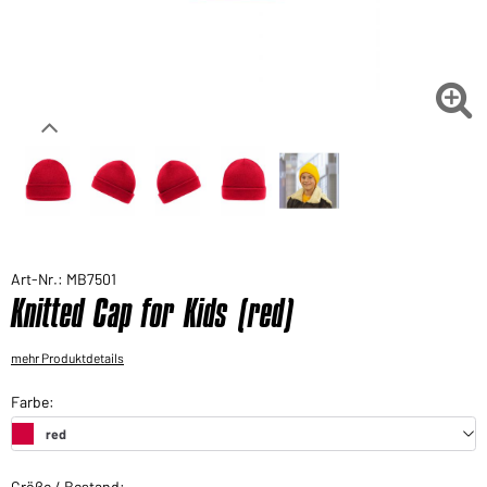
Sie möchten gerne für Ihren privaten Bedarf
einkaufen?
Hier geht's zu unserem Endkundenshop

Art-Nr.: MB7501
Knitted Cap for Kids (red)
mehr Produktdetails