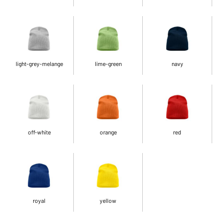
light-grey-melange
lime-green
navy
off-white
orange
red
royal
yellow