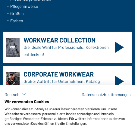
Daiber Service
Ihre Ansprechpartner
Außendienst anfordern
Kontaktformular
Frachtkosten
FAQ / User Manual
Lagerbestand abfragen
Deutsch
Datenschutzbestimmungen
Meldeportal nach Hinweisgeberschutz
Wir verwenden Cookies
Wir können diese zur Analyse unserer Besucherdaten platzieren, um unsere
Funktionen & Pflege
Webseite zu verbessern, personalisierte Inhalte anzuzeigen und Ihnen ein
Produkteigenschaften
großartiges Webseiten-Erlebnis zu bieten. Für weitere Informationen zu den von
uns verwendeten Cookies öffnen Sie die Einstellungen.
Pflegehinweise
Größen