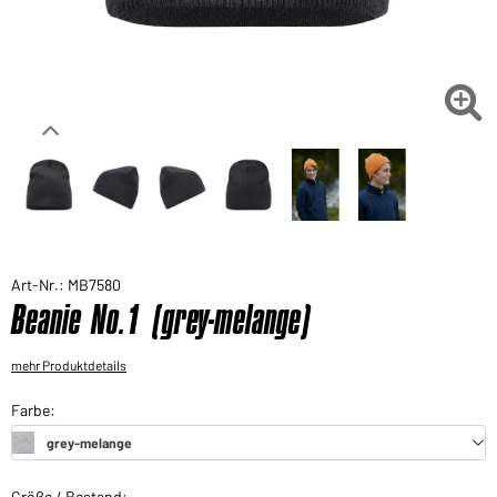
Sie möchten gerne für Ihren privaten Bedarf
einkaufen?
Hier geht's zu unserem Endkundenshop

Art-Nr.: MB7580
Beanie No.1 (grey-melange)
mehr Produktdetails