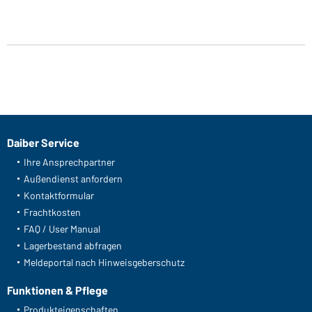
Art-Nr.: MB7955
Knitted Long Beanie (darkgrey-melange)