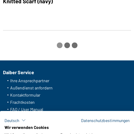
Knitted Scarf (navy)
K
Daiber Service
Ihre Ansprechpartner
Außendienst anfordern
Kontaktformular
Frachtkosten
FAQ / User Manual
Lagerbestand abfragen
Deutsch
Datenschutzbestimmungen
Meldeportal nach Hinweisgeberschutz
Wir verwenden Cookies