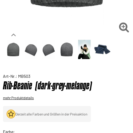
Sie möchten gerne für Ihren privaten Bedarf
einkaufen?
Hier geht's zu unserem Endkundenshop

Art-Nr.: MB503
Rib-Beanie (dark-grey-melange)
mehr Produktdetails
Derzeit alle Farben und Größen in der Preisaktion