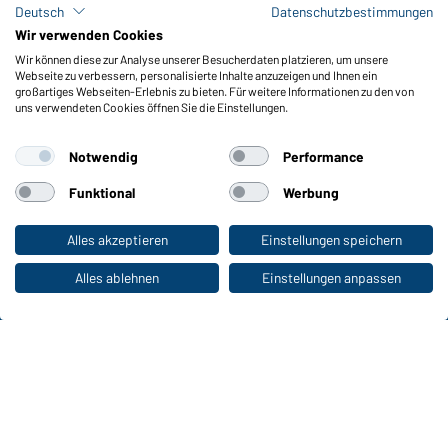
Deutsch
Datenschutzbestimmungen
Meldeportal nach Hinweisgeberschutz
Wir verwenden Cookies
Wir können diese zur Analyse unserer Besucherdaten platzieren, um unsere
Funktionen & Pflege
Webseite zu verbessern, personalisierte Inhalte anzuzeigen und Ihnen ein
Produkteigenschaften
großartiges Webseiten-Erlebnis zu bieten. Für weitere Informationen zu den von
uns verwendeten Cookies öffnen Sie die Einstellungen.
Pflegehinweise
Größen
Notwendig
Performance
Farben
Funktional
Werbung
WORKWEAR COLLECTION
Alles akzeptieren
Einstellungen speichern
Zum Privatkunden-Shop
Die ideale Wahl für Professionals: Kollektionen
entdecken!
Alles ablehnen
Einstellungen anpassen
CORPORATE WORKWEAR
Großer Auftritt für Unternehmen: Katalog
entdecken!