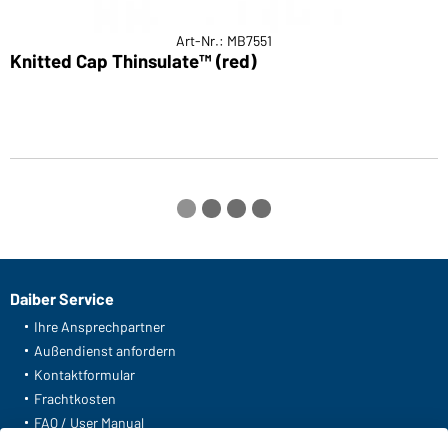
Art-Nr.: MB7551
Knitted Cap Thinsulate™ (red)
T
Daiber Service
Ihre Ansprechpartner
Außendienst anfordern
Kontaktformular
Frachtkosten
FAQ / User Manual
Lagerbestand abfragen