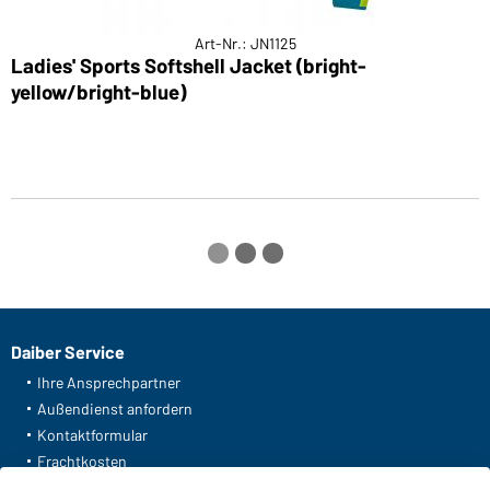
Art-Nr.: JN1125
Ladies' Sports Softshell Jacket (bright-
M
yellow/bright-blue)
Daiber Service
Ihre Ansprechpartner
Außendienst anfordern
Kontaktformular
Frachtkosten
FAQ / User Manual