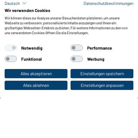
Deutsch
Datenschutzbestimmungen
Lagerbestand abfragen
Wir verwenden Cookies
Meldeportal nach Hinweisgeberschutz
Wir können diese zur Analyse unserer Besucherdaten platzieren, um unsere
Webseite zu verbessern, personalisierte Inhalte anzuzeigen und Ihnen ein
Funktionen & Pflege
großartiges Webseiten-Erlebnis zu bieten. Für weitere Informationen zu den von
uns verwendeten Cookies öffnen Sie die Einstellungen.
Produkteigenschaften
Pflegehinweise
Notwendig
Performance
Größen
Farben
Funktional
Werbung
Alles akzeptieren
Einstellungen speichern
Zum Privatkunden-Shop
WORKWEAR COLLECTION
Die ideale Wahl für Professionals: Kollektionen
Alles ablehnen
Einstellungen anpassen
entdecken!
CORPORATE WORKWEAR
Großer Auftritt für Unternehmen: Katalog
entdecken!