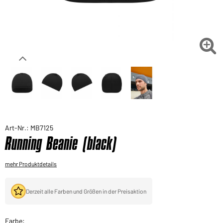
Sie möchten gerne für Ihren privaten Bedarf
einkaufen?
Hier geht's zu unserem Endkundenshop

Art-Nr.: MB7125
Running Beanie (black)
mehr Produktdetails
Derzeit alle Farben und Größen in der Preisaktion