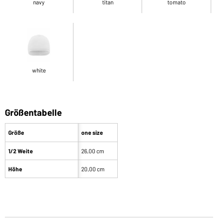
navy
titan
tomato
white
Größentabelle
Größe
one size
1/2 Weite
26,00 cm
Höhe
20,00 cm