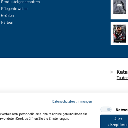
Produkteigenschaften
Pflegehinweise
Größen
Farben
Kata
Zu den
Datenschutzbestimmungen
Notwe
verbessern, personalisierte Inhalte anzuzeigen und Ihnen ein
© 2026 D
efreiheit
erwendeten Cookies öffnen Sie die Einstellungen.
Alles
akzeptiere