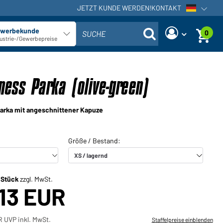
JETZT KUNDE WERDEN!
KONTAKT
Sprachna
werbekunde
0
SUCHE
Kundentyp auswählen
ustrie-/Gewerbepreise
Sind Sie ein Händler und haben
Neues Passwort anfordern
bereits ein Kundenkonto?
ness Parka (olive-green)
Benutzername:
Benutzername:
 Parka mit angeschnittener Kapuze
E-Mail-Adresse:
Passwort:
Zurück
Jetzt anfordern
zum Login
Passwort
Einloggen
vergessen?
/ Stück
zzgl. MwSt.
,13 EUR
Sie möchten Händler werden?
Jetzt Kunde werden!
R UVP inkl. MwSt.
Staffelpreise einblenden