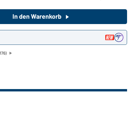
In den Warenkorb
Sie möchten gerne für Ihren
privaten Bedarf einkaufen?
Hier geht's zu unserem
n
Endkundenshop
176)