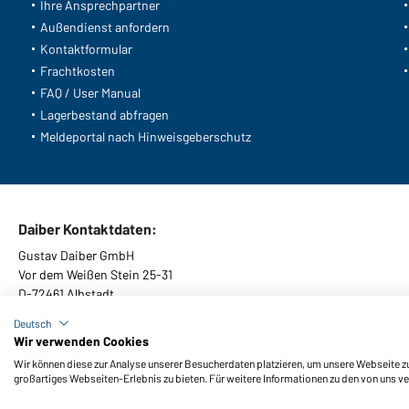
Ihre Ansprechpartner
Außendienst anfordern
Kontaktformular
Frachtkosten
FAQ / User Manual
Lagerbestand abfragen
Meldeportal nach Hinweisgeberschutz
Daiber Kontaktdaten:
Gustav Daiber GmbH
Vor dem Weißen Stein 25-31
D-72461 Albstadt
Deutsch
Wir verwenden Cookies
Wir können diese zur Analyse unserer Besucherdaten platzieren, um unsere Webseite zu 
AGB
Impressum
Datenschutz
Cookie-Einstellungen
Barrier
großartiges Webseiten-Erlebnis zu bieten. Für weitere Informationen zu den von uns v