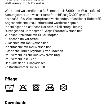
Wattierung: 100% Polyester
Wind- und wasserdichtes Außenmaterial (5.000 mm Wassersäule)
Atmungsaktiv und wasserdampfdurchlässig (2.000 g/m²/24h)
sorona®AURA Wattierung (nachwachsender, pflanzlicher Rohstoff)
Angeschnittene, regulierbare und wattierte Kapuze
Innenliegende elastische Kordel zur Taillenregulierung
Durchgehend unterlegter 2-Wege Frontreißverschluss
Windschutzblende mit Druckknöpfen
6 Taschen im Vorderteil
2 Taschen mit Reißverschluss
Innentasche mit Reißverschluss
Elastische, innenliegende Armbündchen
Reißverschluss zur Rückenveredelung
Reißverschlüsse: YKK
Herkunftsland: Bangladesch
Zolltarifnummer: 62024090
Pflege
e
o
d
m
U
Downloads