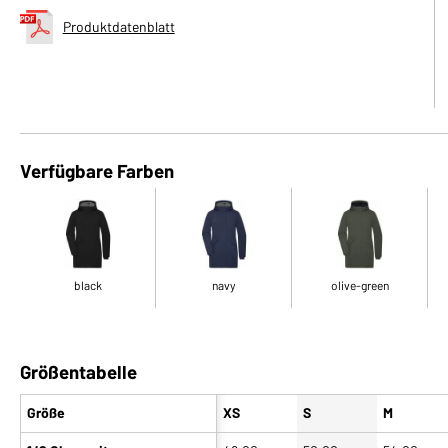
Produktdatenblatt
Verfügbare Farben
black
navy
olive-green
Größentabelle
Größe
XS
S
M