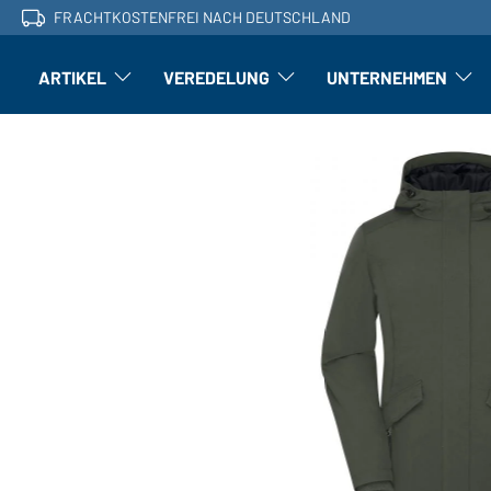
FRACHTKOSTENFREI NACH DEUTSCHLAND
ARTIKEL
VEREDELUNG
UNTERNEHMEN
Artikel: Untermenü öffnen
Veredelung: Untermenü öffnen
Untern