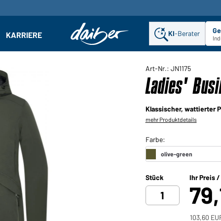
Ge
KI
-Berater
KARRIERE
ehmen: Untermenü öffnen
Ind
Art-Nr.: JN1175
Ladies' Busi
Klassischer, wattierter
mehr Produktdetails
Stück
Ihr Preis 
79
103,60 EU