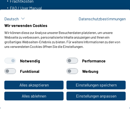
Frachtkosten
FAQ / User Manual
Lagerbestand abfragen
Deutsch
Datenschutzbestimmungen
Meldeportal nach Hinweisgeberschutz
Wir verwenden Cookies
Wir können diese zur Analyse unserer Besucherdaten platzieren, um unsere
Funktionen & Pflege
Webseite zu verbessern, personalisierte Inhalte anzuzeigen und Ihnen ein
Produkteigenschaften
großartiges Webseiten-Erlebnis zu bieten. Für weitere Informationen zu den von
uns verwendeten Cookies öffnen Sie die Einstellungen.
Pflegehinweise
Größen
Notwendig
Performance
Farben
Funktional
Werbung
WORKWEAR COLLECTION
Alles akzeptieren
Einstellungen speichern
Zum Privatkunden-Shop
Die ideale Wahl für Professionals: Kollektionen
entdecken!
Alles ablehnen
Einstellungen anpassen
CORPORATE WORKWEAR
Großer Auftritt für Unternehmen: Katalog
entdecken!