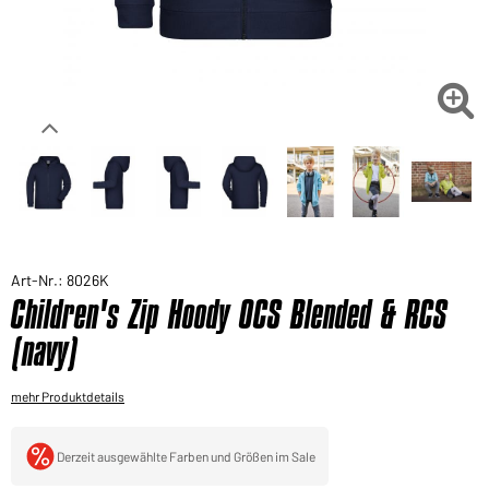
Sie möchten gerne für Ihren privaten Bedarf
einkaufen?
Hier geht's zu unserem Endkundenshop

Art-Nr.: 8026K
Children's Zip Hoody OCS Blended & RCS
(navy)
mehr Produktdetails
Derzeit ausgewählte Farben und Größen im Sale