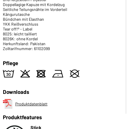
Doppellagige Kapuze mit Kordelzug
Seitliche Teilungsnähte im Vorderteil
Kängurutasche
Bündchen mit Elasthan
YKK Reißverschluss
Tear off!® - Label
8025: leicht tailliert
8026K: ohne Kordel
Herkunftsland: Pakistan
Zolltarifnummer: 61102099
Pflege
w
o
d
n
U
Downloads
Produktdatenblatt
Produktfeatures
Stick