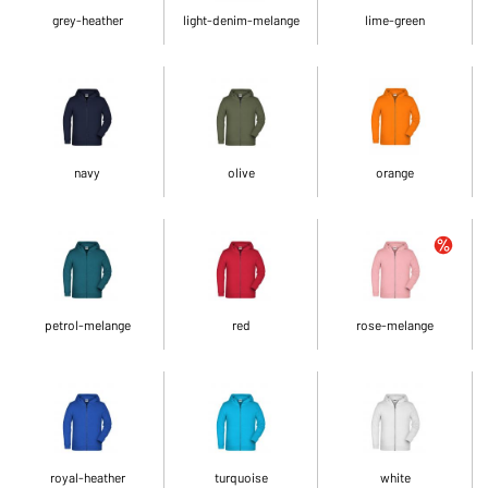
grey-heather
light-denim-melange
lime-green
navy
olive
orange
petrol-melange
red
rose-melange
royal-heather
turquoise
white