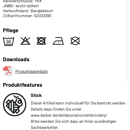
Reißverschlüsse: YKK
JN861: leicht tailliert
Herkunftsland: Bangladesch
Zolltarifnummer: 62033390
Pflege
e
o
d
n
U
Downloads
Produktdatenblatt
Produktfeatures
Stick
Dieser Artikel kann individuell für Sie bestickt werden.
Details dazu finden Sie unter
www.daiber.de/de/decoration/embroidery/
Bitte wenden Sie sich dazu an Ihren zuständigen
Sachbearbeiter.