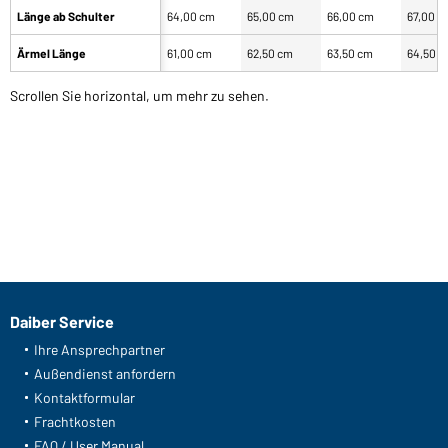
Länge ab Schulter
64,00 cm
65,00 cm
66,00 cm
67,00 c
Ärmel Länge
61,00 cm
62,50 cm
63,50 cm
64,50 
Scrollen Sie horizontal, um mehr zu sehen.
Daiber Service
Ihre Ansprechpartner
Außendienst anfordern
Kontaktformular
Frachtkosten
FAQ / User Manual