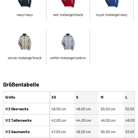
navy/navy
red-melange/black
royal-melange/navy
stone-melange/black
white-melange/carbon
Größentabelle
Größe
XS
S
M
L
1/2 Oberweite
46,00 cm
48,00 cm
50,00 cm
52,00 
1/2 Taillenweite
42,00 cm
44,00 cm
46,00 cm
48,00 
1/2 Saumweite
47,00 cm
48,00 cm
50,00 cm
53,00 