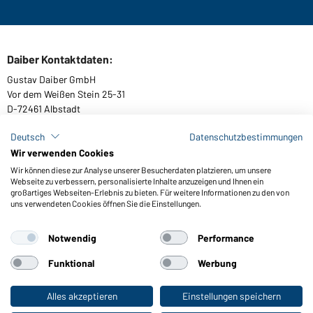
Daiber Kontaktdaten:
Gustav Daiber GmbH
Vor dem Weißen Stein 25-31
D-72461 Albstadt
Deutsch
Datenschutzbestimmungen
Wir verwenden Cookies
Kataloge herunterladen oder bestellen
Wir können diese zur Analyse unserer Besucherdaten platzieren, um unsere
Webseite zu verbessern, personalisierte Inhalte anzuzeigen und Ihnen ein
Zu den Katalogen
großartiges Webseiten-Erlebnis zu bieten. Für weitere Informationen zu den von
uns verwendeten Cookies öffnen Sie die Einstellungen.
Notwendig
Performance
AGB
Impressum
Datenschutz
Cookie-Einstellungen
Barrierefreiheit
Funktional
Werbung
© 2026 Daiber
Alles akzeptieren
Einstellungen speichern
Zum Privatkunden-Shop