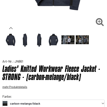
Sie möchten gerne für Ihren privaten Bedarf
einkaufen?
Hier geht's zu unserem Endkundenshop

Art-Nr.: JN861
Ladies' Knitted Workwear Fleece Jacket -
STRONG - (carbon-melange/black)
mehr Produktdetails