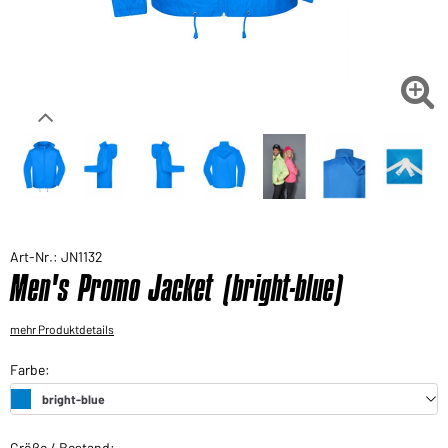
Sie möchten gerne für Ihren privaten Bedarf
einkaufen?
Hier geht's zu unserem Endkundenshop

Art-Nr.: JN1132
Men's Promo Jacket (bright-blue)
mehr Produktdetails