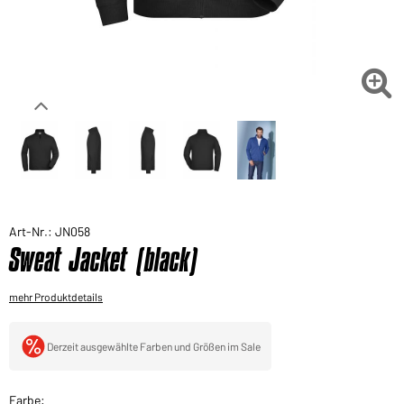
Sie möchten gerne für Ihren privaten Bedarf
einkaufen?
Hier geht's zu unserem Endkundenshop

Art-Nr.: JN058
Sweat Jacket (black)
mehr Produktdetails
Derzeit ausgewählte Farben und Größen im Sale