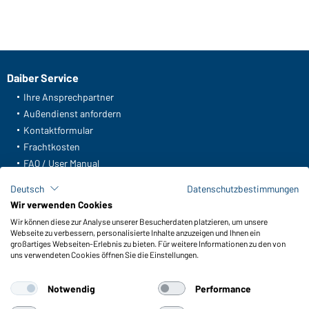
Daiber Service
Ihre Ansprechpartner
Außendienst anfordern
Kontaktformular
Frachtkosten
FAQ / User Manual
Lagerbestand abfragen
Deutsch
Datenschutzbestimmungen
Meldeportal nach Hinweisgeberschutz
Wir verwenden Cookies
Wir können diese zur Analyse unserer Besucherdaten platzieren, um unsere
Funktionen & Pflege
Webseite zu verbessern, personalisierte Inhalte anzuzeigen und Ihnen ein
Produkteigenschaften
großartiges Webseiten-Erlebnis zu bieten. Für weitere Informationen zu den von
uns verwendeten Cookies öffnen Sie die Einstellungen.
Pflegehinweise
Größen
Notwendig
Performance
Farben