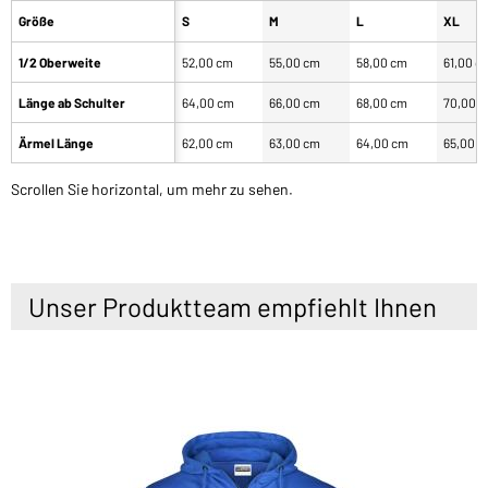
Größe
S
M
L
XL
1/2 Oberweite
52,00 cm
55,00 cm
58,00 cm
61,00 c
Länge ab Schulter
64,00 cm
66,00 cm
68,00 cm
70,00 
Ärmel Länge
62,00 cm
63,00 cm
64,00 cm
65,00 
Scrollen Sie horizontal, um mehr zu sehen.
Unser Produktteam empfiehlt Ihnen