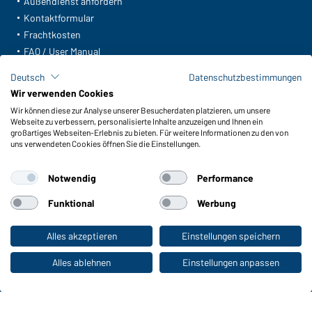
Außendienst anfordern
Kontaktformular
Frachtkosten
FAQ / User Manual
Lagerbestand abfragen
Deutsch
Datenschutzbestimmungen
Meldeportal nach Hinweisgeberschutz
Wir verwenden Cookies
Wir können diese zur Analyse unserer Besucherdaten platzieren, um unsere
Funktionen & Pflege
Webseite zu verbessern, personalisierte Inhalte anzuzeigen und Ihnen ein
Produkteigenschaften
großartiges Webseiten-Erlebnis zu bieten. Für weitere Informationen zu den von
uns verwendeten Cookies öffnen Sie die Einstellungen.
Pflegehinweise
Größen
Notwendig
Performance
Farben
Funktional
Werbung
WORKWEAR COLLECTION
Alles akzeptieren
Einstellungen speichern
Zum Privatkunden-Shop
Die ideale Wahl für Professionals: Kollektionen
entdecken!
Alles ablehnen
Einstellungen anpassen
CORPORATE WORKWEAR