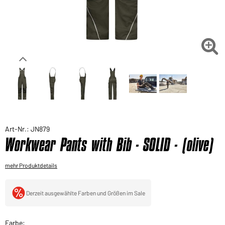
Sie möchten gerne für Ihren privaten Bedarf
einkaufen?
Hier geht's zu unserem Endkundenshop

Art-Nr.: JN879
Workwear Pants with Bib - SOLID - (olive)
mehr Produktdetails
Derzeit ausgewählte Farben und Größen im Sale