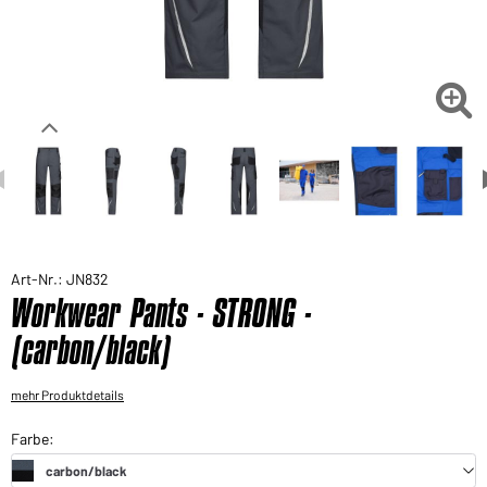
Sie möchten gerne für Ihren privaten Bedarf
einkaufen?
Hier geht's zu unserem Endkundenshop

Art-Nr.: JN832
Workwear Pants - STRONG -
(carbon/black)
mehr Produktdetails