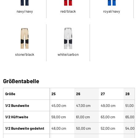
navy/navy
red/black
royal/navy
stone/black
white/carbon
Größentabelle
Größe
25
26
27
28
1/2 Bundweite
45,00 cm
47,00 cm
49,00 cm
51,00 c
1/2 Hüftweite
59,00 cm
61,00 cm
63,00 cm
65,00 
1/2 Bundweite gedehnt
48,00 cm
50,00 cm
52,00 cm
54,00 