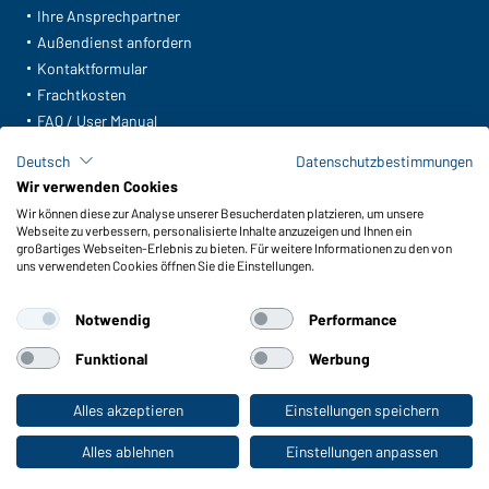
Ihre Ansprechpartner
Außendienst anfordern
Kontaktformular
Frachtkosten
FAQ / User Manual
Lagerbestand abfragen
Deutsch
Datenschutzbestimmungen
Meldeportal nach Hinweisgeberschutz
Wir verwenden Cookies
Wir können diese zur Analyse unserer Besucherdaten platzieren, um unsere
Funktionen & Pflege
Webseite zu verbessern, personalisierte Inhalte anzuzeigen und Ihnen ein
Produkteigenschaften
großartiges Webseiten-Erlebnis zu bieten. Für weitere Informationen zu den von
uns verwendeten Cookies öffnen Sie die Einstellungen.
Pflegehinweise
Größen
Notwendig
Performance
Farben
Funktional
Werbung
WORKWEAR COLLECTION
Alles akzeptieren
Einstellungen speichern
Zum Privatkunden-Shop
Die ideale Wahl für Professionals: Kollektionen
entdecken!
Alles ablehnen
Einstellungen anpassen