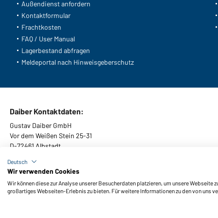
Außendienst anfordern
Kontaktformular
Frachtkosten
FAQ / User Manual
Lagerbestand abfragen
Meldeportal nach Hinweisgeberschutz
Daiber Kontaktdaten:
Gustav Daiber GmbH
Vor dem Weißen Stein 25-31
D-72461 Albstadt
Deutsch
Wir verwenden Cookies
Wir können diese zur Analyse unserer Besucherdaten platzieren, um unsere Webseite zu 
AGB
Impressum
Datenschutz
Cookie-Einstellungen
Barrier
großartiges Webseiten-Erlebnis zu bieten. Für weitere Informationen zu den von uns v