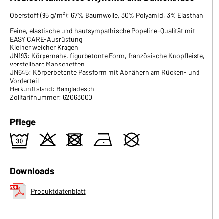
Oberstoff (95 g/m²): 67% Baumwolle, 30% Polyamid, 3% Elasthan
Feine, elastische und hautsympathische Popeline-Qualität mit
EASY CARE-Ausrüstung
Kleiner weicher Kragen
JN193: Körpernahe, figurbetonte Form, französische Knopfleiste,
verstellbare Manschetten
JN645: Körperbetonte Passform mit Abnähern am Rücken- und
Vorderteil
Herkunftsland: Bangladesch
Zolltarifnummer: 62063000
Pflege
e
o
d
n
U
Downloads
Produktdatenblatt