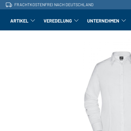
FRACHTKOSTENFREI NACH DEUTSCHLAND
ARTIKEL
VEREDELUNG
UNTERNEHMEN
Artikel: Untermenü öffnen
Veredelung: Untermenü öffnen
Untern