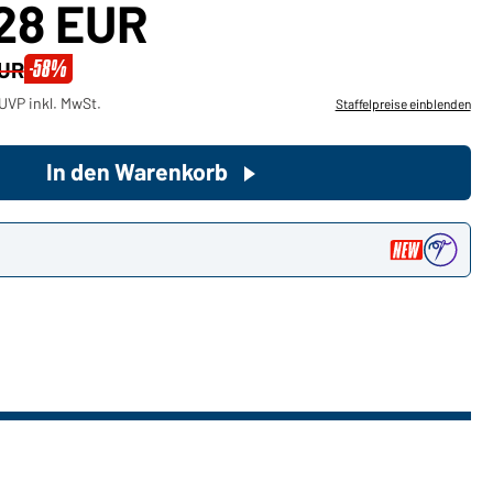
,28 EUR
Sie möchten gerne für Ihren
-58%
EUR
privaten Bedarf einkaufen?
UVP inkl. MwSt.
Staffelpreise einblenden
Hier geht's zu unserem
Endkundenshop
In den Warenkorb
n