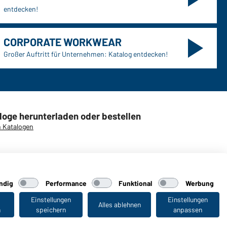
entdecken!
CORPORATE WORKWEAR
Großer Auftritt für Unternehmen: Katalog entdecken!
loge herunterladen oder bestellen
 Katalogen
ndig
Performance
Funktional
Werbung
aiber
Einstellungen
Einstellungen
Alles ablehnen
n
speichern
anpassen
Zuletzt angesehen