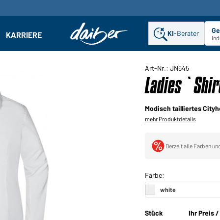
Ge
KI
-Berater
KARRIERE
ehmen: Untermenü öffnen
Ind
Art-Nr.: JN645
Ladies`Shirt
Modisch tailliertes Ci
mehr Produktdetails
Derzeit alle Farben un
Stück
Ihr Preis 