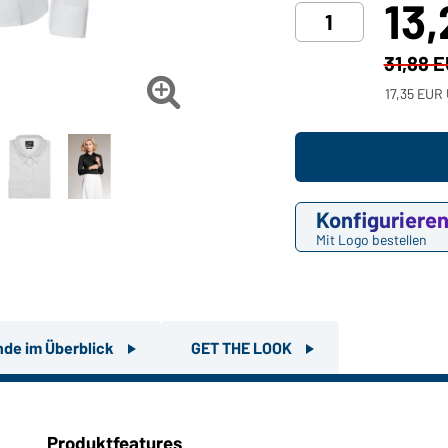
13
31,88 

17,35 EUR 
Konfiguriere
Mit Logo bestellen
nde im Überblick
GET THE LOOK
Produktfeatures