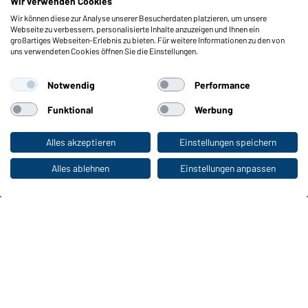
Wir verwenden Cookies
Wir können diese zur Analyse unserer Besucherdaten platzieren, um unsere
Funktionen & Pflege
Webseite zu verbessern, personalisierte Inhalte anzuzeigen und Ihnen ein
Produkteigenschaften
großartiges Webseiten-Erlebnis zu bieten. Für weitere Informationen zu den von
uns verwendeten Cookies öffnen Sie die Einstellungen.
Pflegehinweise
Größen
Notwendig
Performance
Farben
Funktional
Werbung
WORKWEAR COLLECTION
Alles akzeptieren
Einstellungen speichern
Zum Privatkunden-Shop
Die ideale Wahl für Professionals: Kollektionen
entdecken!
Alles ablehnen
Einstellungen anpassen
CORPORATE WORKWEAR
Großer Auftritt für Unternehmen: Katalog
entdecken!