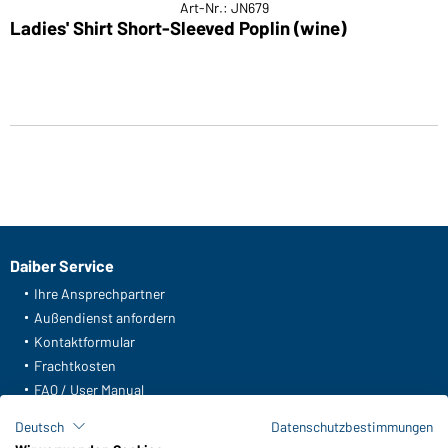
Art-Nr.: JN679
Ladies' Shirt Short-Sleeved Poplin (wine)
Daiber Service
Ihre Ansprechpartner
Außendienst anfordern
Kontaktformular
Frachtkosten
FAQ / User Manual
Lagerbestand abfragen
Deutsch
Datenschutzbestimmungen
Meldeportal nach Hinweisgeberschutz