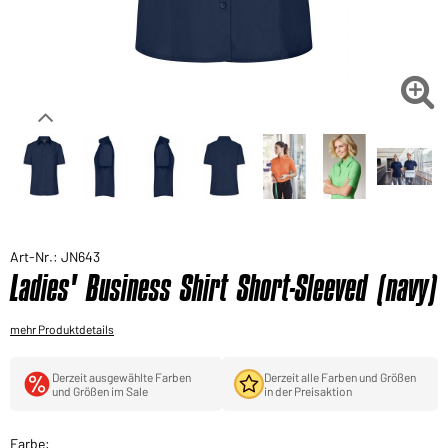
Sie möchten gerne für Ihren privaten Bedarf
einkaufen?
Hier geht's zu unserem Endkundenshop

Art-Nr.: JN643
Ladies' Business Shirt Short-Sleeved (navy)
mehr Produktdetails
Derzeit ausgewählte Farben
Derzeit alle Farben und Größen
und Größen im Sale
in der Preisaktion