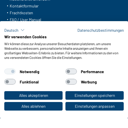
Kontaktformular
Frachtkosten
FAQ / User Manual
Lagerbestand abfragen
Deutsch
Datenschutzbestimmungen
Meldeportal nach Hinweisgeberschutz
Wir verwenden Cookies
Wir können diese zur Analyse unserer Besucherdaten platzieren, um unsere
Funktionen & Pflege
Webseite zu verbessern, personalisierte Inhalte anzuzeigen und Ihnen ein
Produkteigenschaften
großartiges Webseiten-Erlebnis zu bieten. Für weitere Informationen zu den von
uns verwendeten Cookies öffnen Sie die Einstellungen.
Pflegehinweise
Größen
Notwendig
Performance
Farben
Funktional
Werbung
WORKWEAR COLLECTION
Alles akzeptieren
Einstellungen speichern
Zum Privatkunden-Shop
Die ideale Wahl für Professionals: Kollektionen
entdecken!
Alles ablehnen
Einstellungen anpassen
CORPORATE WORKWEAR