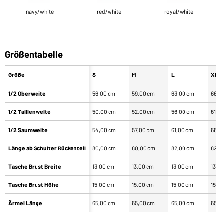
navy/white
red/white
royal/white
Größentabelle
Größe
S
M
L
XL
1/2 Oberweite
56,00 cm
59,00 cm
63,00 cm
66,
1/2 Taillenweite
50,00 cm
52,00 cm
56,00 cm
61,
1/2 Saumweite
54,00 cm
57,00 cm
61,00 cm
66,
Länge ab Schulter Rückenteil
80,00 cm
80,00 cm
82,00 cm
82,
Tasche Brust Breite
13,00 cm
13,00 cm
13,00 cm
13,
Tasche Brust Höhe
15,00 cm
15,00 cm
15,00 cm
15,
Ärmel Länge
65,00 cm
65,00 cm
65,00 cm
65,