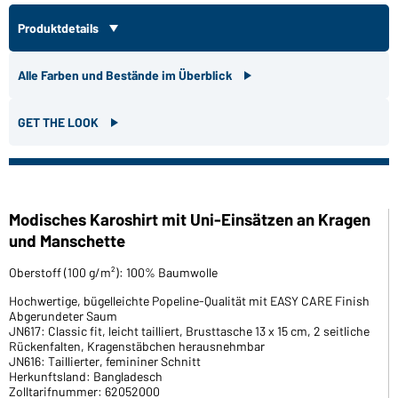
Produktdetails
Alle Farben und Bestände im Überblick
GET THE LOOK
Modisches Karoshirt mit Uni-Einsätzen an Kragen
und Manschette
Oberstoff (100 g/m²): 100% Baumwolle
Hochwertige, bügelleichte Popeline-Qualität mit EASY CARE Finish
Abgerundeter Saum
JN617: Classic fit, leicht tailliert, Brusttasche 13 x 15 cm, 2 seitliche
Rückenfalten, Kragenstäbchen herausnehmbar
JN616: Taillierter, femininer Schnitt
Herkunftsland: Bangladesch
Zolltarifnummer: 62052000