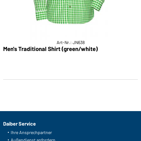
Art-Nr.: JN638
Men's Traditional Shirt (green/white)
Daiber Service
Ihre Ansprechpartner
Außendienst anfordern