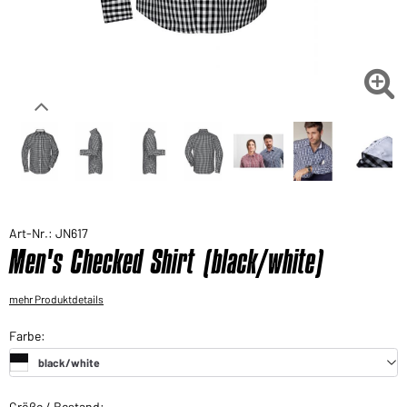
Sie möchten gerne für Ihren privaten Bedarf
einkaufen?
Hier geht's zu unserem Endkundenshop

Art-Nr.: JN617
Men's Checked Shirt (black/white)
mehr Produktdetails