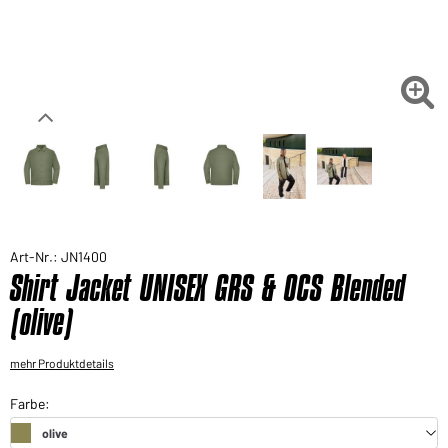
Sie möchten gerne für Ihren privaten Bedarf
einkaufen?
Hier geht's zu unserem Endkundenshop

Art-Nr.: JN1400
Shirt Jacket UNISEX GRS & OCS Blended
(olive)
mehr Produktdetails