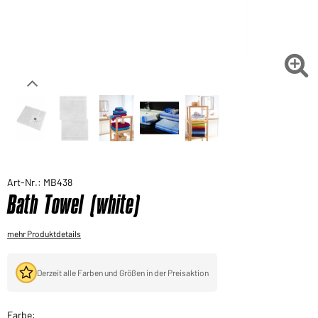
Sie möchten gerne für Ihren privaten Bedarf
einkaufen?
Hier geht's zu unserem Endkundenshop

Art-Nr.: MB438
Bath Towel (white)
mehr Produktdetails
Derzeit alle Farben und Größen in der Preisaktion