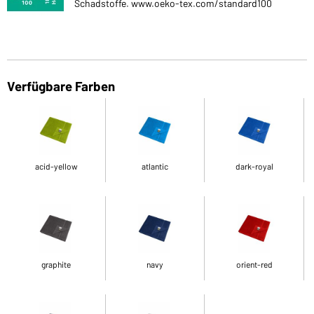
Schadstoffe. www.oeko-tex.com/standard100
Verfügbare Farben
acid-yellow
atlantic
dark-royal
graphite
navy
orient-red