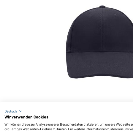
Art-Nr.: MB018
6 Panel Cap Low-Profile (navy)
Deutsch
Wir verwenden Cookies
Wir können diese zur Analyse unserer Besucherdaten platzieren, um unsere Webseite zu 
großartiges Webseiten-Erlebnis zu bieten. Für weitere Informationen zu den von uns v