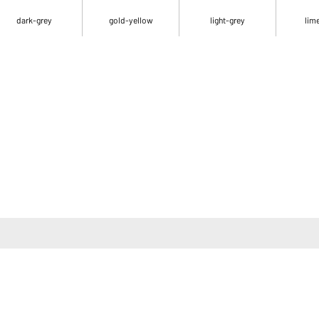
dark-grey
gold-yellow
light-grey
lim