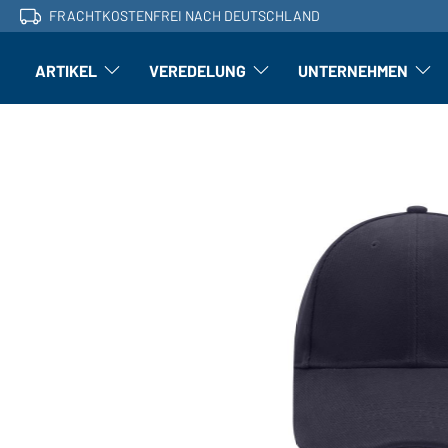
FRACHTKOSTENFREI NACH DEUTSCHLAND
ARTIKEL
VEREDELUNG
UNTERNEHMEN
Artikel: Untermenü öffnen
Veredelung: Untermenü öffnen
Untern