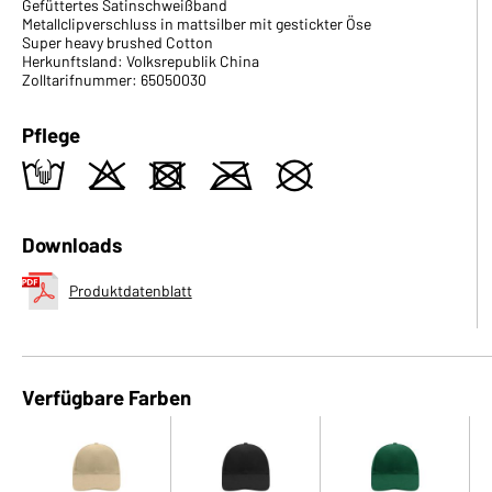
Gefüttertes Satinschweißband
Metallclipverschluss in mattsilber mit gestickter Öse
Super heavy brushed Cotton
Herkunftsland: Volksrepublik China
Zolltarifnummer: 65050030
Pflege
t
o
d
m
U
Downloads
Produktdatenblatt
Verfügbare Farben