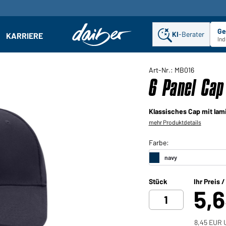
Ge
KI
-Berater
KARRIERE
ehmen: Untermenü öffnen
Ind
Art-Nr.: MB016
6 Panel Cap
Klassisches Cap mit lam
mehr Produktdetails
Stück
Ihr Preis 
5,
8,45 EUR U