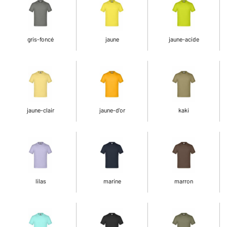
gris-foncé
jaune
jaune-acide
jaune-clair
jaune-d'or
kaki
lilas
marine
marron