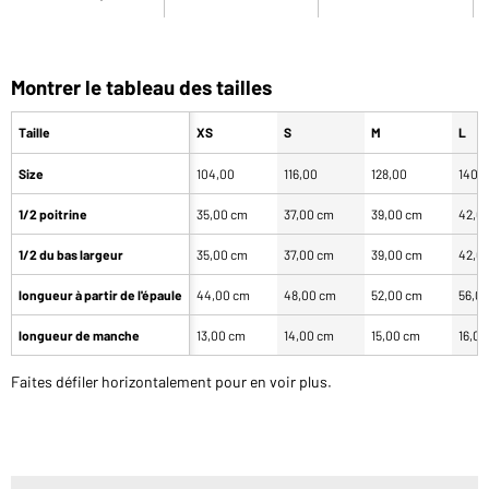
Montrer le tableau des tailles
Taille
XS
S
M
L
Size
104,00
116,00
128,00
140,
1/2 poitrine
35,00 cm
37,00 cm
39,00 cm
42,0
1/2 du bas largeur
35,00 cm
37,00 cm
39,00 cm
42,0
longueur à partir de l'épaule
44,00 cm
48,00 cm
52,00 cm
56,0
longueur de manche
13,00 cm
14,00 cm
15,00 cm
16,0
Faites défiler horizontalement pour en voir plus.