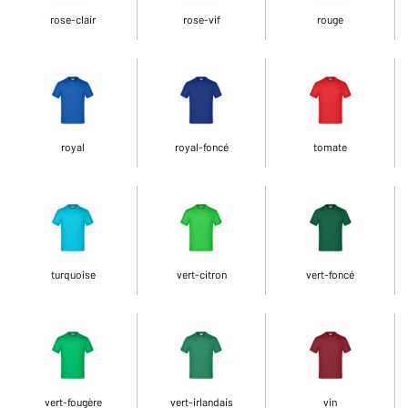
rose-clair
rose-vif
rouge
royal
royal-foncé
tomate
turquoise
vert-citron
vert-foncé
vert-fougère
vert-irlandais
vin