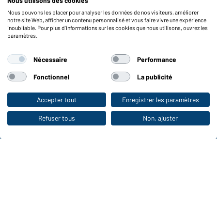
Nous utilisons des cookies
Vérifier le stock
Nous pouvons les placer pour analyser les données de nos visiteurs, améliorer
Reporting system according to whistleblower protection act
notre site Web, afficher un contenu personnalisé et vous faire vivre une expérience
inoubliable. Pour plus d'informations sur les cookies que nous utilisons, ouvrez les
Fonctions et entretien
paramètres.
Caractéristiques du produit
Nécessaire
Performance
Conseils d'entretien
Tailles
Fonctionnel
La publicité
Couleurs
Accepter tout
Enregistrer les paramètres
Vers la boutique pour particuliers
WORKWEAR COLLECTION
Refuser tous
Non, ajuster
Le choix idéal pour les professionnels :
découvrir la collection !
CORPORATE WORKWEAR
Grande présentation pour les entreprises :
Découvrir le catalogue !