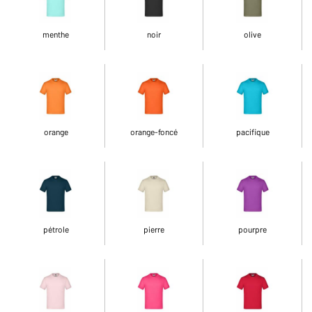
menthe
noir
olive
orange
orange-foncé
pacifique
pétrole
pierre
pourpre