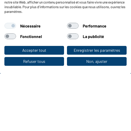
notre site Web, afficher un contenu personnalisé et vous faire vivre une expérience
inoubliable. Pour plus d'informations sur les cookies que nous utilisons, ouvrez les
Fonctions et entretien
paramètres.
Caractéristiques du produit
Nécessaire
Performance
Conseils d'entretien
Tailles
Fonctionnel
La publicité
Couleurs
Accepter tout
Enregistrer les paramètres
Vers la boutique pour particuliers
WORKWEAR COLLECTION
Refuser tous
Non, ajuster
Le choix idéal pour les professionnels :
découvrir la collection !
CORPORATE WORKWEAR
Grande présentation pour les entreprises :
Découvrir le catalogue !