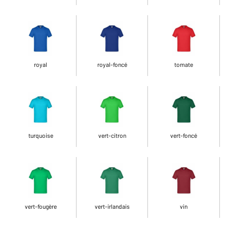
royal
royal-foncé
tomate
turquoise
vert-citron
vert-foncé
vert-fougère
vert-irlandais
vin