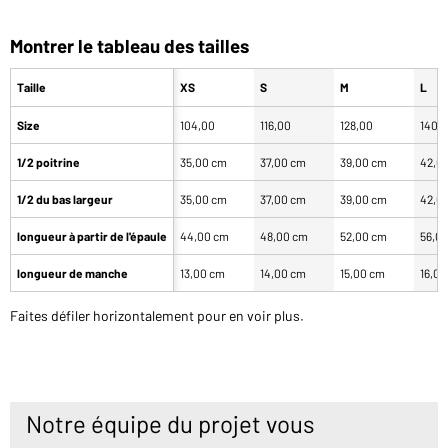
Montrer le tableau des tailles
Taille
XS
S
M
L
Size
104,00
116,00
128,00
140,
1/2 poitrine
35,00 cm
37,00 cm
39,00 cm
42,0
1/2 du bas largeur
35,00 cm
37,00 cm
39,00 cm
42,0
longueur à partir de l'épaule
44,00 cm
48,00 cm
52,00 cm
56,0
longueur de manche
13,00 cm
14,00 cm
15,00 cm
16,0
Faites défiler horizontalement pour en voir plus.
Notre équipe du projet vous