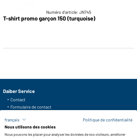
Numéro d'article: JN745
T-shirt promo garçon 150 (turquoise)
Daiber Service
Contact
Formulaire de contact
Frais de transport
français
Politique de confidentialité
FAQ / Manuel d' utilisation
Nous utilisons des cookies
Vérifier le stock
Nous pouvons les placer pour analyser les données de nos visiteurs, améliorer
Reporting system according to whistleblower protection act