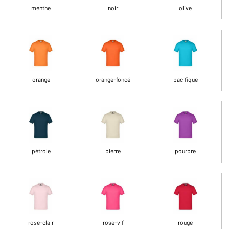
menthe
noir
olive
orange
orange-foncé
pacifique
pétrole
pierre
pourpre
rose-clair
rose-vif
rouge