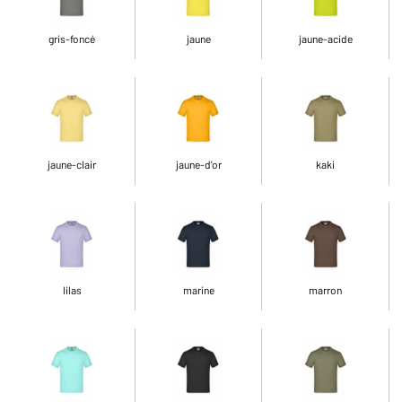
gris-foncé
jaune
jaune-acide
jaune-clair
jaune-d'or
kaki
lilas
marine
marron