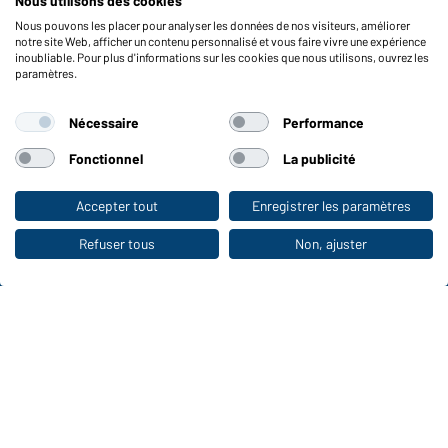
Nous utilisons des cookies
Vérifier le stock
Nous pouvons les placer pour analyser les données de nos visiteurs, améliorer
Reporting system according to whistleblower protection act
notre site Web, afficher un contenu personnalisé et vous faire vivre une expérience
inoubliable. Pour plus d'informations sur les cookies que nous utilisons, ouvrez les
Fonctions et entretien
paramètres.
Caractéristiques du produit
Nécessaire
Performance
Conseils d'entretien
Tailles
Fonctionnel
La publicité
Couleurs
Accepter tout
Enregistrer les paramètres
Vers la boutique pour particuliers
WORKWEAR COLLECTION
Refuser tous
Non, ajuster
Le choix idéal pour les professionnels :
découvrir la collection !
CORPORATE WORKWEAR
Grande présentation pour les entreprises :
Découvrir le catalogue !