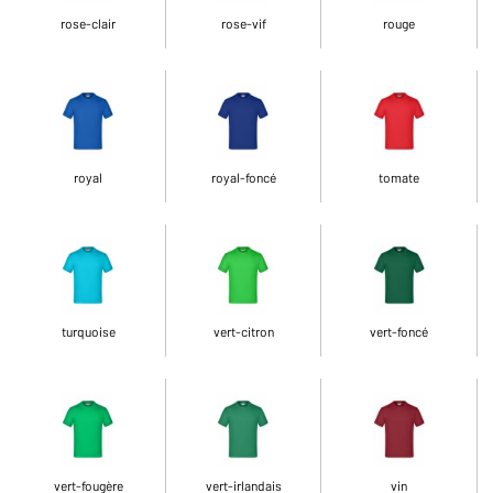
rose-clair
rose-vif
rouge
royal
royal-foncé
tomate
turquoise
vert-citron
vert-foncé
vert-fougère
vert-irlandais
vin