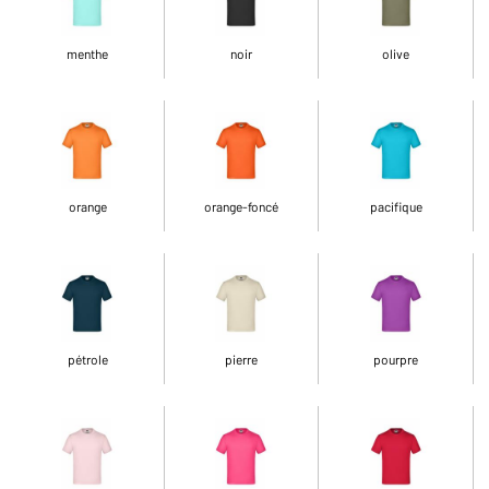
menthe
noir
olive
orange
orange-foncé
pacifique
pétrole
pierre
pourpre