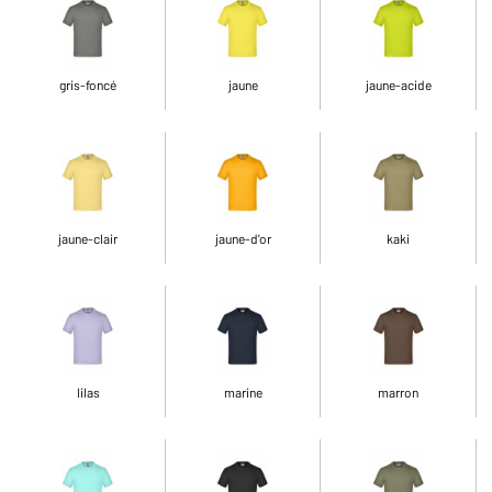
gris-foncé
jaune
jaune-acide
jaune-clair
jaune-d'or
kaki
lilas
marine
marron