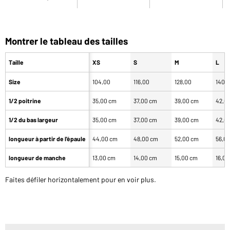
Montrer le tableau des tailles
Taille
XS
S
M
L
Size
104,00
116,00
128,00
140,
1/2 poitrine
35,00 cm
37,00 cm
39,00 cm
42,0
1/2 du bas largeur
35,00 cm
37,00 cm
39,00 cm
42,0
longueur à partir de l'épaule
44,00 cm
48,00 cm
52,00 cm
56,0
longueur de manche
13,00 cm
14,00 cm
15,00 cm
16,0
Faites défiler horizontalement pour en voir plus.