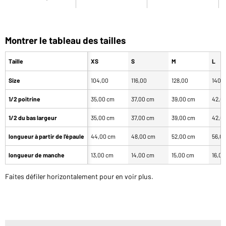
Montrer le tableau des tailles
Taille
XS
S
M
L
Size
104,00
116,00
128,00
140,
1/2 poitrine
35,00 cm
37,00 cm
39,00 cm
42,0
1/2 du bas largeur
35,00 cm
37,00 cm
39,00 cm
42,0
longueur à partir de l'épaule
44,00 cm
48,00 cm
52,00 cm
56,0
longueur de manche
13,00 cm
14,00 cm
15,00 cm
16,0
Faites défiler horizontalement pour en voir plus.