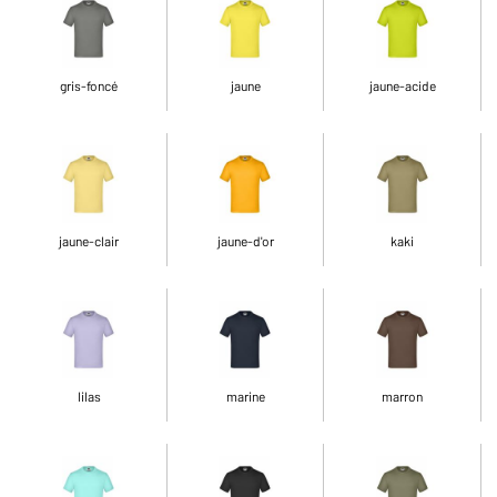
gris-foncé
jaune
jaune-acide
jaune-clair
jaune-d'or
kaki
lilas
marine
marron