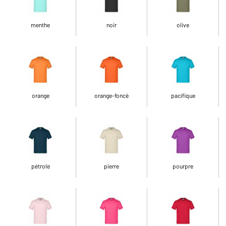
menthe
noir
olive
orange
orange-foncé
pacifique
pétrole
pierre
pourpre