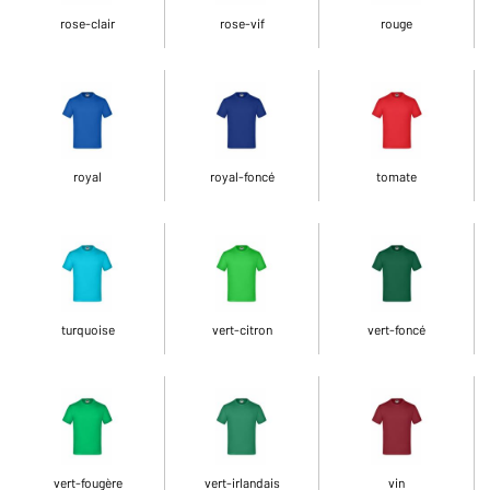
rose-clair
rose-vif
rouge
royal
royal-foncé
tomate
turquoise
vert-citron
vert-foncé
vert-fougère
vert-irlandais
vin