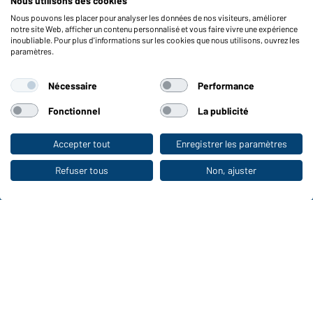
Nous utilisons des cookies
Vérifier le stock
Nous pouvons les placer pour analyser les données de nos visiteurs, améliorer
Reporting system according to whistleblower protection act
notre site Web, afficher un contenu personnalisé et vous faire vivre une expérience
inoubliable. Pour plus d'informations sur les cookies que nous utilisons, ouvrez les
Fonctions et entretien
paramètres.
Caractéristiques du produit
Nécessaire
Performance
Conseils d'entretien
Tailles
Fonctionnel
La publicité
Couleurs
Accepter tout
Enregistrer les paramètres
Vers la boutique pour particuliers
WORKWEAR COLLECTION
Refuser tous
Non, ajuster
Le choix idéal pour les professionnels :
découvrir la collection !
CORPORATE WORKWEAR
Grande présentation pour les entreprises :
Découvrir le catalogue !