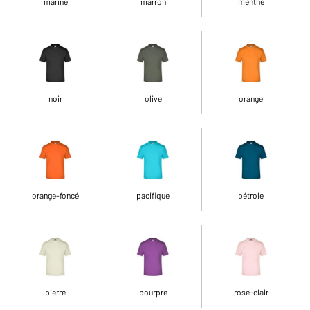
marine
marron
menthe
noir
olive
orange
orange-foncé
pacifique
pétrole
pierre
pourpre
rose-clair