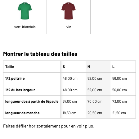
vert-irlandais
vin
Montrer le tableau des tailles
Taille
S
M
L
1/2 poitrine
48,00 cm
52,00 cm
56,00 cm
6
1/2 du bas largeur
48,00 cm
52,00 cm
56,00 cm
6
longueur dos à partir de l'épaule
67,00 cm
70,00 cm
73,00 cm
7
longueur de manche
19,50 cm
20,50 cm
21,50 cm
2
Faites défiler horizontalement pour en voir plus.