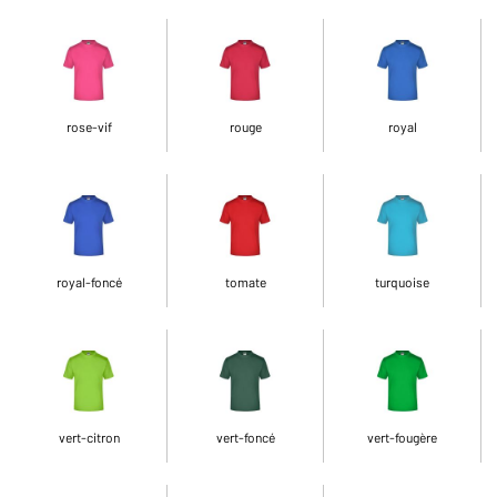
rose-vif
rouge
royal
royal-foncé
tomate
turquoise
vert-citron
vert-foncé
vert-fougère