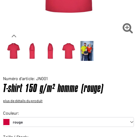
Voudriez-vous acheter des produits pour votre besoin
privé?
Chemin d'accès au shop des clients finaux

Numéro d'article: JN001
T-shirt 150 g/m² homme (rouge)
plus de détails du produit