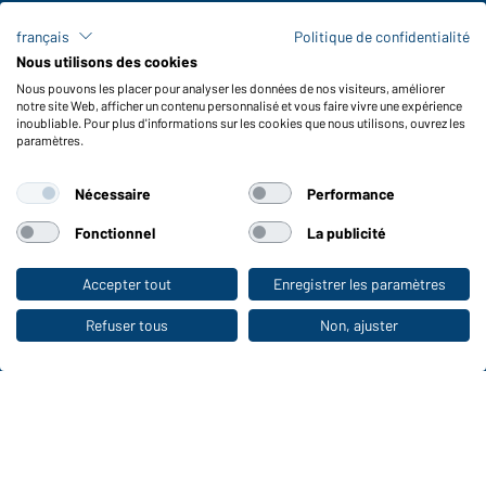
Frais de transport
français
Politique de confidentialité
FAQ / Manuel d' utilisation
Nous utilisons des cookies
Vérifier le stock
Nous pouvons les placer pour analyser les données de nos visiteurs, améliorer
Reporting system according to whistleblower protection act
notre site Web, afficher un contenu personnalisé et vous faire vivre une expérience
inoubliable. Pour plus d'informations sur les cookies que nous utilisons, ouvrez les
Fonctions et entretien
paramètres.
Caractéristiques du produit
Nécessaire
Performance
Conseils d'entretien
Tailles
Fonctionnel
La publicité
Couleurs
Accepter tout
Enregistrer les paramètres
Vers la boutique pour particuliers
WORKWEAR COLLECTION
Refuser tous
Non, ajuster
Le choix idéal pour les professionnels :
découvrir la collection !
CORPORATE WORKWEAR
Grande présentation pour les entreprises :