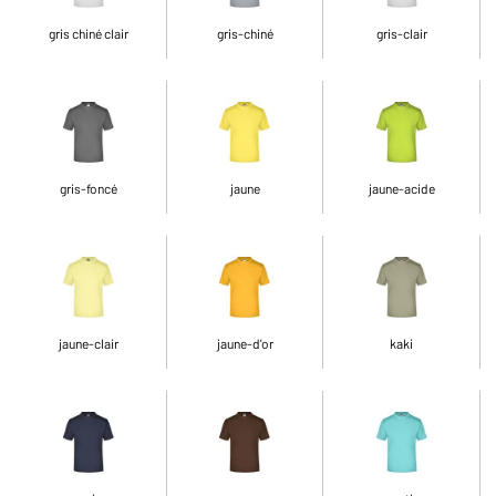
gris chiné clair
gris-chiné
gris-clair
gris-foncé
jaune
jaune-acide
jaune-clair
jaune-d'or
kaki