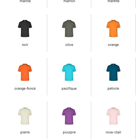
marine
marron
menthe
noir
olive
orange
orange-foncé
pacifique
pétrole
pierre
pourpre
rose-clair