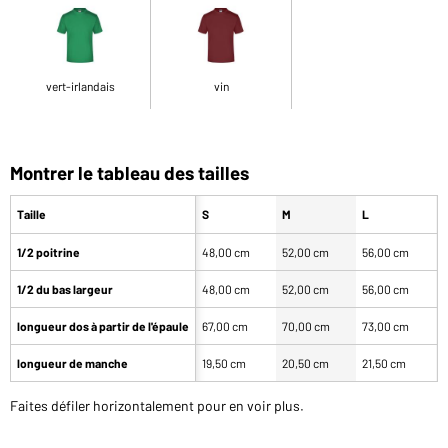
vert-irlandais
vin
Montrer le tableau des tailles
Taille
S
M
L
1/2 poitrine
48,00 cm
52,00 cm
56,00 cm
6
1/2 du bas largeur
48,00 cm
52,00 cm
56,00 cm
6
longueur dos à partir de l'épaule
67,00 cm
70,00 cm
73,00 cm
7
longueur de manche
19,50 cm
20,50 cm
21,50 cm
2
Faites défiler horizontalement pour en voir plus.