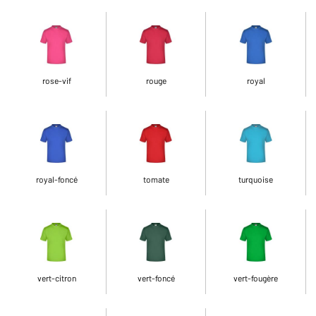
rose-vif
rouge
royal
royal-foncé
tomate
turquoise
vert-citron
vert-foncé
vert-fougère