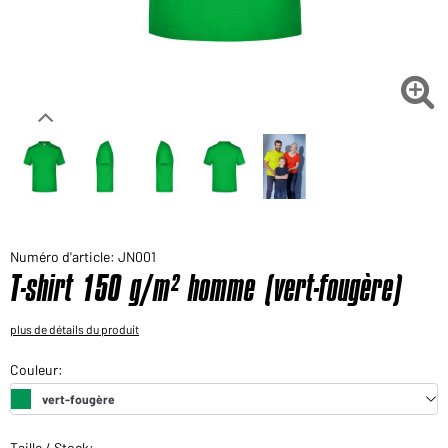
Voudriez-vous acheter des produits pour votre besoin
privé?
Chemin d'accès au shop des clients finaux

Numéro d'article: JN001
T-shirt 150 g/m² homme (vert-fougère)
plus de détails du produit