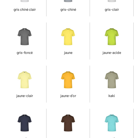
gris chiné clair
gris-chiné
gris-clair
gris-foncé
jaune
jaune-acide
jaune-clair
jaune-d'or
kaki