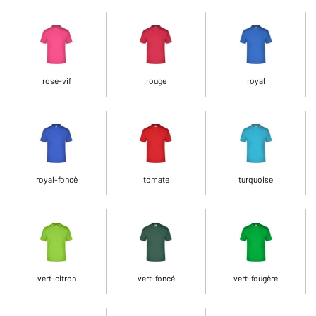
rose-vif
rouge
royal
royal-foncé
tomate
turquoise
vert-citron
vert-foncé
vert-fougère