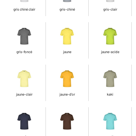
gris chiné clair
gris-chiné
gris-clair
gris-foncé
jaune
jaune-acide
jaune-clair
jaune-d'or
kaki