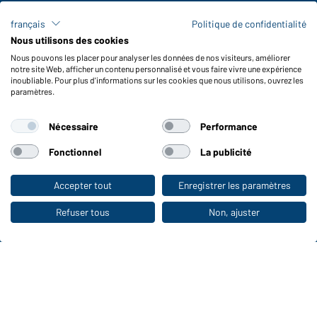
Frais de transport
français
Politique de confidentialité
FAQ / Manuel d' utilisation
Nous utilisons des cookies
Vérifier le stock
Nous pouvons les placer pour analyser les données de nos visiteurs, améliorer
Reporting system according to whistleblower protection act
notre site Web, afficher un contenu personnalisé et vous faire vivre une expérience
inoubliable. Pour plus d'informations sur les cookies que nous utilisons, ouvrez les
Fonctions et entretien
paramètres.
Caractéristiques du produit
Nécessaire
Performance
Conseils d'entretien
Tailles
Fonctionnel
La publicité
Couleurs
Accepter tout
Enregistrer les paramètres
Vers la boutique pour particuliers
WORKWEAR COLLECTION
Refuser tous
Non, ajuster
Le choix idéal pour les professionnels :
découvrir la collection !
CORPORATE WORKWEAR
Grande présentation pour les entreprises :