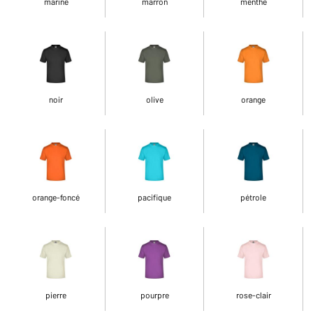
marine
marron
menthe
noir
olive
orange
orange-foncé
pacifique
pétrole
pierre
pourpre
rose-clair