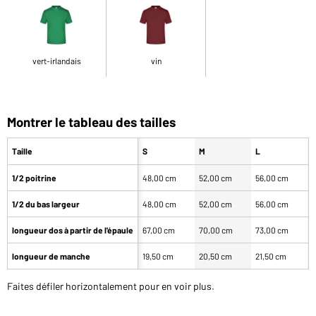
vert-irlandais
vin
Montrer le tableau des tailles
Taille
S
M
L
1/2 poitrine
48,00 cm
52,00 cm
56,00 cm
6
1/2 du bas largeur
48,00 cm
52,00 cm
56,00 cm
6
longueur dos à partir de l'épaule
67,00 cm
70,00 cm
73,00 cm
7
longueur de manche
19,50 cm
20,50 cm
21,50 cm
2
Faites défiler horizontalement pour en voir plus.