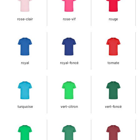
rose-clair
rose-vif
rouge
royal
royal-foncé
tomate
turquoise
vert-citron
vert-foncé