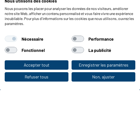
Nous utilisons des cookies
Vérifier le stock
Nous pouvons les placer pour analyser les données de nos visiteurs, améliorer
Reporting system according to whistleblower protection act
notre site Web, afficher un contenu personnalisé et vous faire vivre une expérience
inoubliable. Pour plus d'informations sur les cookies que nous utilisons, ouvrez les
Fonctions et entretien
paramètres.
Caractéristiques du produit
Nécessaire
Performance
Conseils d'entretien
Tailles
Fonctionnel
La publicité
Couleurs
Accepter tout
Enregistrer les paramètres
Vers la boutique pour particuliers
WORKWEAR COLLECTION
Refuser tous
Non, ajuster
Le choix idéal pour les professionnels :
découvrir la collection !
CORPORATE WORKWEAR
Grande présentation pour les entreprises :
Découvrir le catalogue !