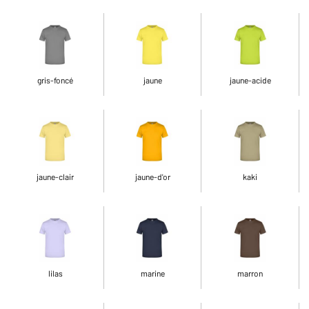
gris-foncé
jaune
jaune-acide
jaune-clair
jaune-d'or
kaki
lilas
marine
marron