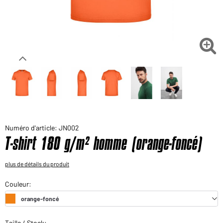
Voudriez-vous acheter des produits pour votre besoin
privé?
Chemin d'accès au shop des clients finaux

Numéro d'article: JN002
T-shirt 180 g/m² homme (orange-foncé)
plus de détails du produit