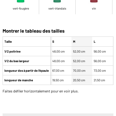
vert-fougère
vert-irlandais
vin
Montrer le tableau des tailles
Taille
S
M
L
1/2 poitrine
48,00 cm
52,00 cm
56,00 cm
6
1/2 du bas largeur
48,00 cm
52,00 cm
56,00 cm
6
longueur dos à partir de l'épaule
67,00 cm
70,00 cm
73,00 cm
7
longueur de manche
19,50 cm
20,50 cm
21,50 cm
2
Faites défiler horizontalement pour en voir plus.