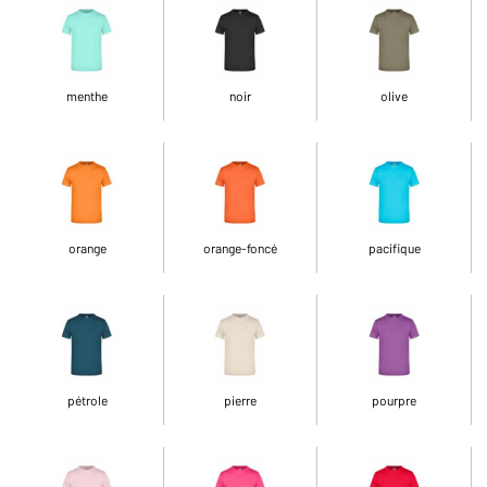
menthe
noir
olive
orange
orange-foncé
pacifique
pétrole
pierre
pourpre