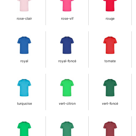
rose-clair
rose-vif
rouge
royal
royal-foncé
tomate
turquoise
vert-citron
vert-foncé