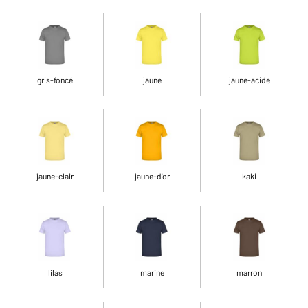
gris-foncé
jaune
jaune-acide
jaune-clair
jaune-d'or
kaki
lilas
marine
marron