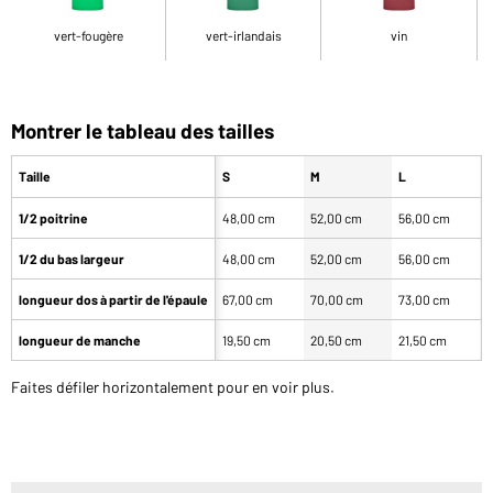
vert-fougère
vert-irlandais
vin
Montrer le tableau des tailles
Taille
S
M
L
1/2 poitrine
48,00 cm
52,00 cm
56,00 cm
6
1/2 du bas largeur
48,00 cm
52,00 cm
56,00 cm
6
longueur dos à partir de l'épaule
67,00 cm
70,00 cm
73,00 cm
7
longueur de manche
19,50 cm
20,50 cm
21,50 cm
2
Faites défiler horizontalement pour en voir plus.