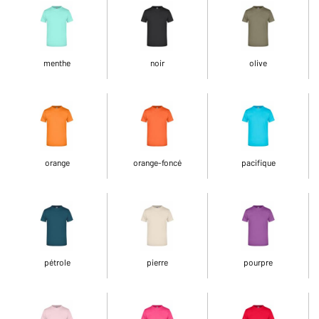
menthe
noir
olive
orange
orange-foncé
pacifique
pétrole
pierre
pourpre