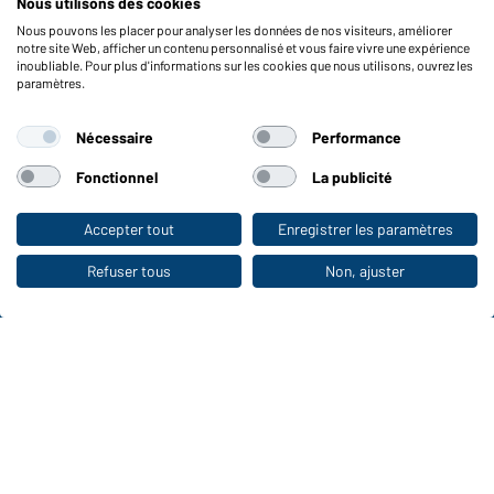
Nous utilisons des cookies
Vérifier le stock
Nous pouvons les placer pour analyser les données de nos visiteurs, améliorer
Reporting system according to whistleblower protection act
notre site Web, afficher un contenu personnalisé et vous faire vivre une expérience
inoubliable. Pour plus d'informations sur les cookies que nous utilisons, ouvrez les
Fonctions et entretien
paramètres.
Caractéristiques du produit
Nécessaire
Performance
Conseils d'entretien
Tailles
Fonctionnel
La publicité
Couleurs
Accepter tout
Enregistrer les paramètres
Vers la boutique pour particuliers
WORKWEAR COLLECTION
Refuser tous
Non, ajuster
Le choix idéal pour les professionnels :
découvrir la collection !
CORPORATE WORKWEAR
Grande présentation pour les entreprises :
Découvrir le catalogue !