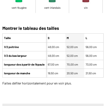
vert-fougère
vert-irlandais
vin
Montrer le tableau des tailles
Taille
S
M
L
1/2 poitrine
48,00 cm
52,00 cm
56,00 cm
6
1/2 du bas largeur
48,00 cm
52,00 cm
56,00 cm
6
longueur dos à partir de l'épaule
67,00 cm
70,00 cm
73,00 cm
7
longueur de manche
19,50 cm
20,50 cm
21,50 cm
2
Faites défiler horizontalement pour en voir plus.