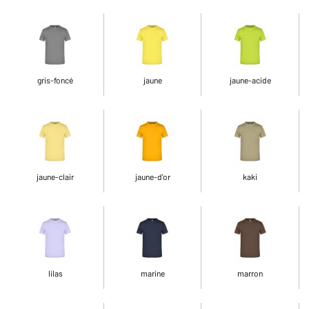
gris-foncé
jaune
jaune-acide
jaune-clair
jaune-d'or
kaki
lilas
marine
marron