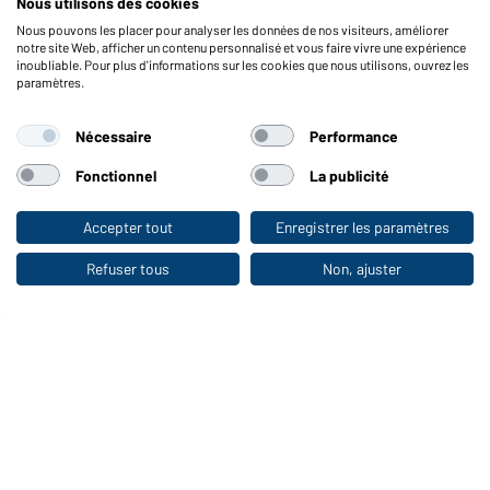
Nous utilisons des cookies
Vérifier le stock
Nous pouvons les placer pour analyser les données de nos visiteurs, améliorer
Reporting system according to whistleblower protection act
notre site Web, afficher un contenu personnalisé et vous faire vivre une expérience
inoubliable. Pour plus d'informations sur les cookies que nous utilisons, ouvrez les
Fonctions et entretien
paramètres.
Caractéristiques du produit
Nécessaire
Performance
Conseils d'entretien
Tailles
Fonctionnel
La publicité
Couleurs
Accepter tout
Enregistrer les paramètres
Vers la boutique pour particuliers
WORKWEAR COLLECTION
Refuser tous
Non, ajuster
Le choix idéal pour les professionnels :
découvrir la collection !
CORPORATE WORKWEAR
Grande présentation pour les entreprises :
Découvrir le catalogue !