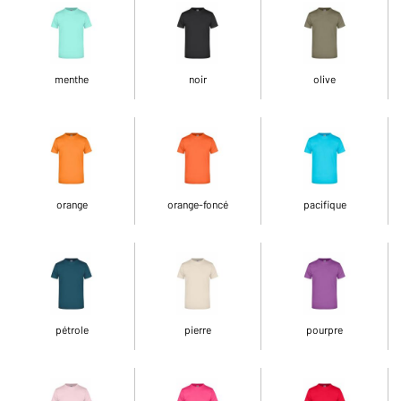
menthe
noir
olive
orange
orange-foncé
pacifique
pétrole
pierre
pourpre