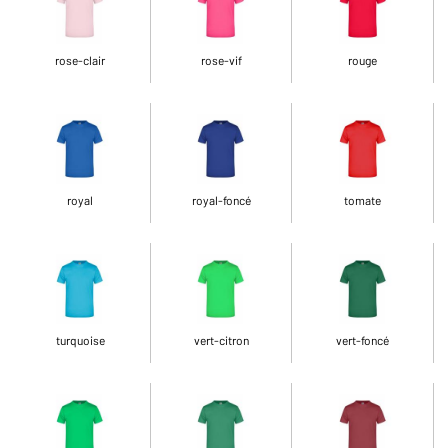
rose-clair
rose-vif
rouge
royal
royal-foncé
tomate
turquoise
vert-citron
vert-foncé