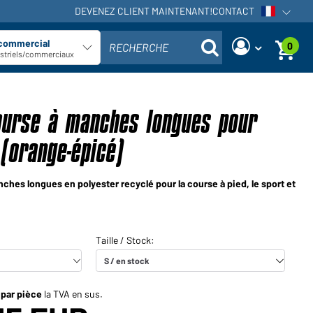
DEVENEZ CLIENT MAINTENANT!
CONTACT
Ouvrir la
 commercial
0
RECHERCHE
Sélectionner le type de client
ustriels/commerciaux
Vous êtes commerçant et vous
Demander nouveau mot de passe
avez déjà un compte client?
course à manches longues pour
Nom d'utilisateur:
Nom d'utilisateur:
orange-épicé)
Adresse e-mail:
Mot de passe:
nches longues en polyester recyclé pour la course à pied, le sport et
Demander maintenant
Mot de
Retour à la
Connexion
passe
connexion
oublié?
Voudriez-vous devenir
 par pièce
la TVA en sus.
commerçant?