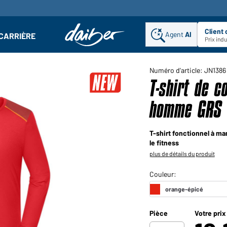
Client
Agent
AI
CARRIÈRE
u
se : Ouvrir le sous-menu
Prix ind
Numéro d'article: JN1386
T-shirt de 
homme GRS (
T-shirt fonctionnel à ma
le fitness
plus de détails du produit
Pièce
Votre prix