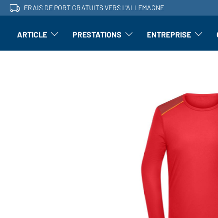
FRAIS DE PORT GRATUITS VERS L'ALLEMAGNE
ARTICLE
PRESTATIONS
ENTREPRISE
l'article : Ouvrir le sous-menu
Perfectionnement : ouvrir le sous-men
L'entrepri