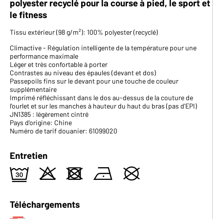
polyester recyclé pour la course à pied, le sport et
le fitness
Tissu extérieur (98 g/m²): 100% polyester (recyclé)
Climactive - Régulation intelligente de la température pour une
performance maximale
Léger et très confortable à porter
Contrastes au niveau des épaules (devant et dos)
Passepoils fins sur le devant pour une touche de couleur
supplémentaire
Imprimé réfléchissant dans le dos au-dessus de la couture de
l'ourlet et sur les manches à hauteur du haut du bras (pas d'EPI)
JN1385 : légèrement cintré
Pays d'origine: Chine
Numéro de tarif douanier: 61099020
Entretien
e
o
d
n
U
Téléchargements