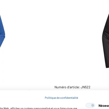
Numéro d'article: JN522
élange/marine)
T-shirt sport manches lon
Politique de confidentialité
Nécess
te Web, afficher un contenu personnalisé et vous faire vivre une