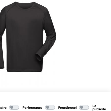
gues homme RCS (noir)
La
aire
Performance
Fonctionnel
publicité