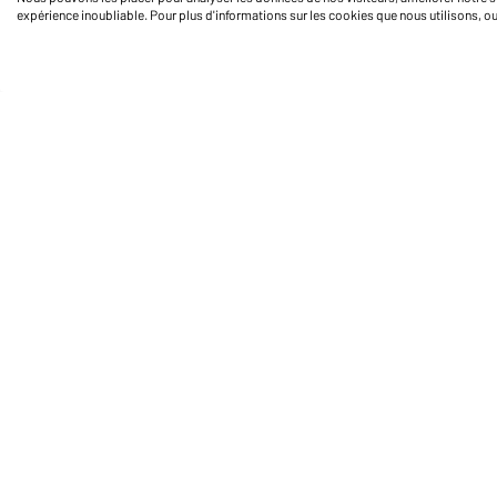
expérience inoubliable. Pour plus d'informations sur les cookies que nous utilisons, o
Daiber Service
Fo
Contact
Formulaire de contact
Frais de transport
FAQ / Manuel d' utilisation
Vérifier le stock
Reporting system according to
whistleblower protection act