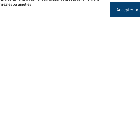
uvrez les paramètres.
Accepter to
nctions et entretien
Caractéristiques du produit
Conseils d'entretien
Tailles
Couleurs