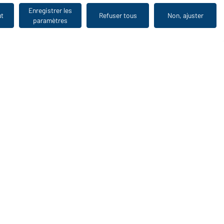
Enregistrer les
ut
Refuser tous
Non, ajuster
paramètres
Vu en dernier
WORKWEAR COLLECTION
Le choix idéal pour les professionnels : découvrir la
collection !
CORPORATE WORKWEAR
Grande présentation pour les entreprises : Découvrir le
catalogue !