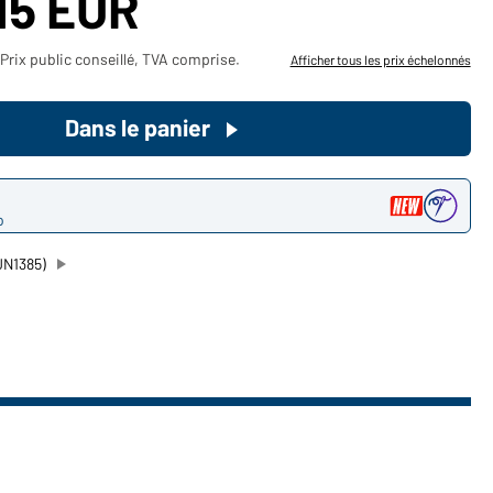
15 EUR
Devenez client maintenant!
Prix public conseillé, TVA comprise.
Afficher tous les prix échelonnés
Voudriez-vous acheter des
produits pour votre besoin privé?
Dans le panier
Chemin d'accès au shop des
clients finaux
o
JN1385)