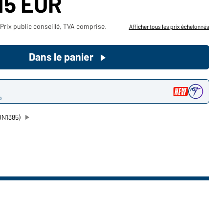
15 EUR
Devenez client maintenant!
Prix public conseillé, TVA comprise.
Afficher tous les prix échelonnés
Voudriez-vous acheter des
produits pour votre besoin privé?
Dans le panier
Chemin d'accès au shop des
clients finaux
o
JN1385)