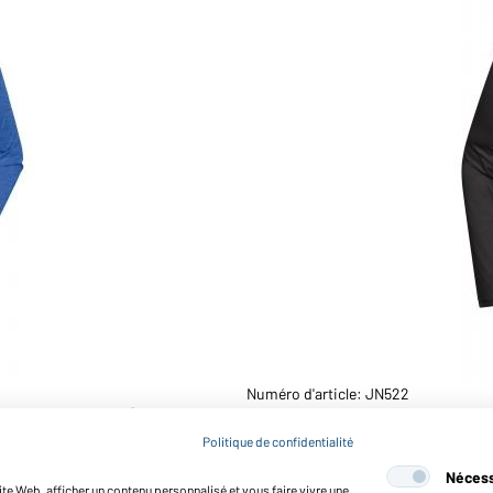
Numéro d'article: JN522
élange/marine)
T-shirt sport manches lon
Politique de confidentialité
Nécess
te Web, afficher un contenu personnalisé et vous faire vivre une