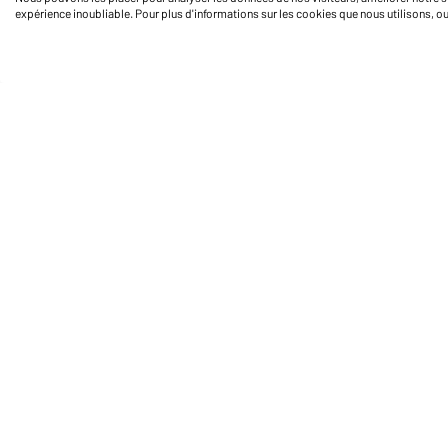
expérience inoubliable. Pour plus d'informations sur les cookies que nous utilisons, o
Daiber Service
Fo
Contact
Formulaire de contact
Frais de transport
FAQ / Manuel d' utilisation
Vérifier le stock
Reporting system according to
whistleblower protection act