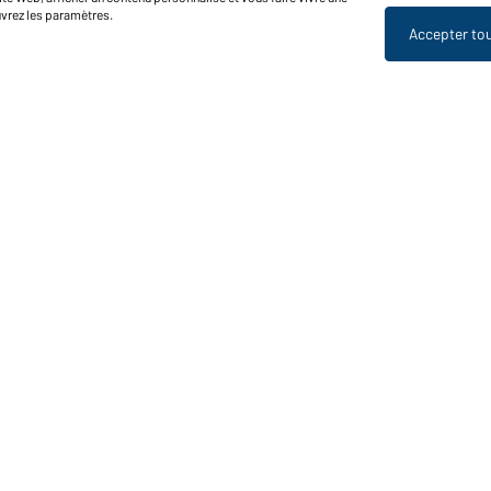
uvrez les paramètres.
Accepter to
nctions et entretien
Caractéristiques du produit
Conseils d'entretien
Tailles
Couleurs