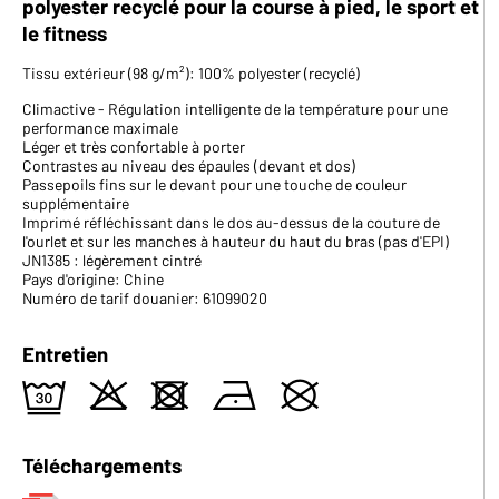
polyester recyclé pour la course à pied, le sport et
le fitness
Tissu extérieur (98 g/m²): 100% polyester (recyclé)
Climactive - Régulation intelligente de la température pour une
performance maximale
Léger et très confortable à porter
Contrastes au niveau des épaules (devant et dos)
Passepoils fins sur le devant pour une touche de couleur
supplémentaire
Imprimé réfléchissant dans le dos au-dessus de la couture de
l'ourlet et sur les manches à hauteur du haut du bras (pas d'EPI)
JN1385 : légèrement cintré
Pays d'origine: Chine
Numéro de tarif douanier: 61099020
Entretien
e
o
d
n
U
Téléchargements