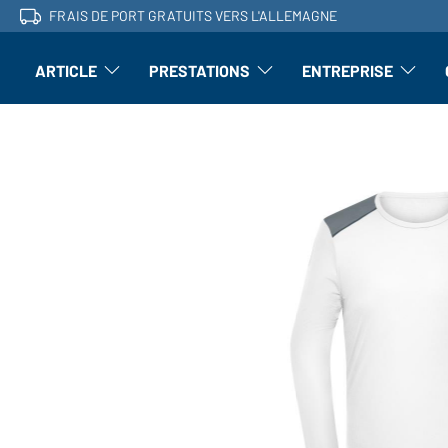
FRAIS DE PORT GRATUITS VERS L'ALLEMAGNE
ARTICLE
PRESTATIONS
ENTREPRISE
l'article : Ouvrir le sous-menu
Perfectionnement : ouvrir le sous-men
L'entrepri