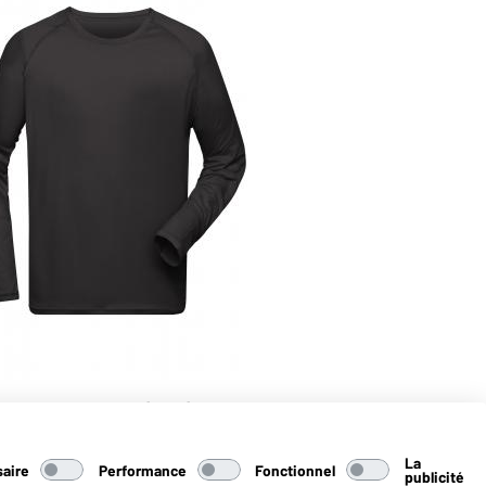
gues homme RCS (noir)
La
aire
Performance
Fonctionnel
publicité