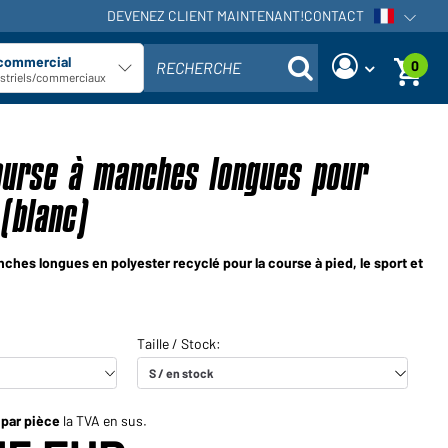
DEVENEZ CLIENT MAINTENANT!
CONTACT
Ouvrir la
 commercial
0
RECHERCHE
Sélectionner le type de client
ustriels/commerciaux
Vous êtes commerçant et vous
Demander nouveau mot de passe
avez déjà un compte client?
course à manches longues pour
Nom d'utilisateur:
Nom d'utilisateur:
(blanc)
Adresse e-mail:
Mot de passe:
nches longues en polyester recyclé pour la course à pied, le sport et
Demander maintenant
Mot de
Retour à la
Connexion
passe
connexion
oublié?
Voudriez-vous devenir
 par pièce
la TVA en sus.
commerçant?