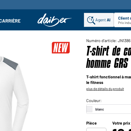
Client
Agent
AI
CARRIÈRE
u
se : Ouvrir le sous-menu
Prix ind
Numéro d'article: JN1386
T-shirt de 
homme GRS 
T-shirt fonctionnel à ma
le fitness
plus de détails du produit
Pièce
Votre prix