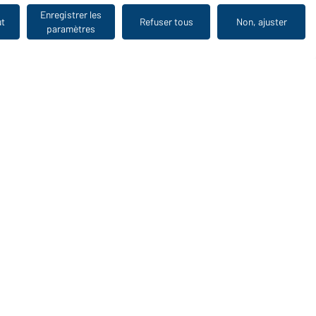
Enregistrer les
ut
Refuser tous
Non, ajuster
paramètres
Vu en dernier
WORKWEAR COLLECTION
Le choix idéal pour les professionnels : découvrir la
collection !
CORPORATE WORKWEAR
Grande présentation pour les entreprises : Découvrir le
catalogue !