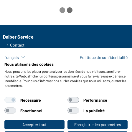
Daiber Service
Contact
Formulaire de contact
français
Politique de confidentialité
Frais de transport
Nous utilisons des cookies
FAQ / Manuel d' utilisation
Nous pouvons les placer pour analyser les données de nos visiteurs, améliorer
Vérifier le stock
notre site Web, afficher un contenu personnalisé et vous faire vivre une expérience
Reporting system according to whistleblower protection act
inoubliable. Pour plus d'informations sur les cookies que nous utilisons, ouvrez les
paramètres.
Fonctions et entretien
Nécessaire
Performance
Caractéristiques du produit
Conseils d'entretien
Fonctionnel
La publicité
Tailles
Couleurs
Accepter tout
Enregistrer les paramètres
Vers la boutique pour particuliers