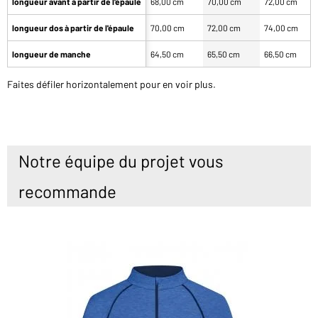
longueur avant à partir de l'épaule
68,00 cm
70,00 cm
72,00 cm
longueur dos à partir de l'épaule
70,00 cm
72,00 cm
74,00 cm
longueur de manche
64,50 cm
65,50 cm
66,50 cm
Faites défiler horizontalement pour en voir plus.
Notre équipe du projet vous
recommande