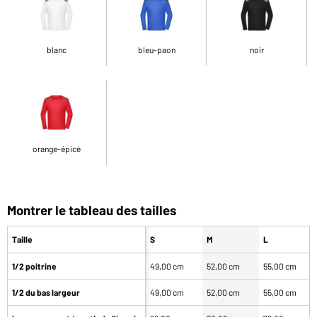
blanc
bleu-paon
noir
orange-épicé
Montrer le tableau des tailles
Taille
S
M
L
1/2 poitrine
49,00 cm
52,00 cm
55,00 cm
1/2 du bas largeur
49,00 cm
52,00 cm
55,00 cm