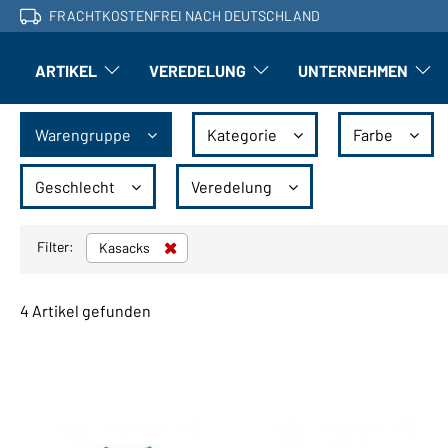
FRACHTKOSTENFREI NACH DEUTSCHLAND
ARTIKEL
VEREDELUNG
UNTERNEHMEN
Artikel: Untermenü öffnen
Veredelung: Untermenü öffnen
Untern
Warengruppe
Kategorie
Farbe
Geschlecht
Veredelung
Filter:
Kasacks
4 Artikel gefunden