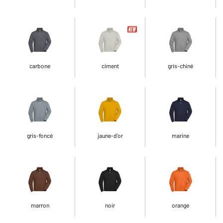
carbone
ciment
gris-chiné
gris-foncé
jaune-d'or
marine
marron
noir
orange