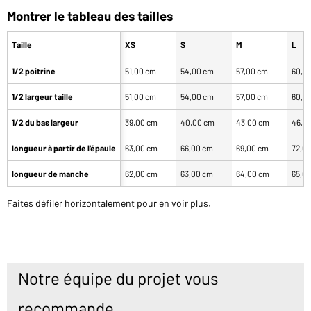
Montrer le tableau des tailles
Taille
XS
S
M
L
1/2 poitrine
51,00 cm
54,00 cm
57,00 cm
60,0
1/2 largeur taille
51,00 cm
54,00 cm
57,00 cm
60,0
1/2 du bas largeur
39,00 cm
40,00 cm
43,00 cm
46,0
longueur à partir de l'épaule
63,00 cm
66,00 cm
69,00 cm
72,0
longueur de manche
62,00 cm
63,00 cm
64,00 cm
65,0
Faites défiler horizontalement pour en voir plus.
Notre équipe du projet vous
recommande