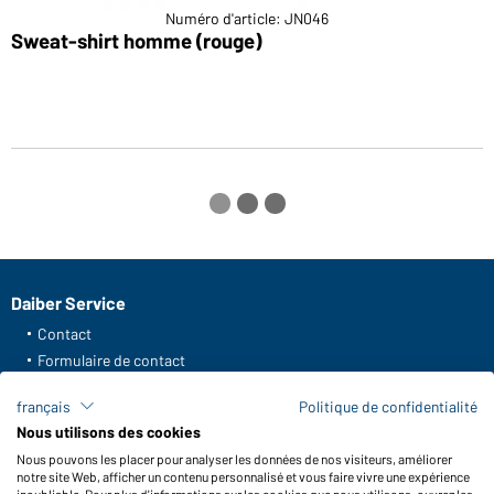
Numéro d'article: JN046
Sweat-shirt homme (rouge)
S
Daiber Service
Contact
Formulaire de contact
Frais de transport
français
Politique de confidentialité
FAQ / Manuel d' utilisation
Nous utilisons des cookies
Vérifier le stock
Nous pouvons les placer pour analyser les données de nos visiteurs, améliorer
Reporting system according to whistleblower protection act
notre site Web, afficher un contenu personnalisé et vous faire vivre une expérience